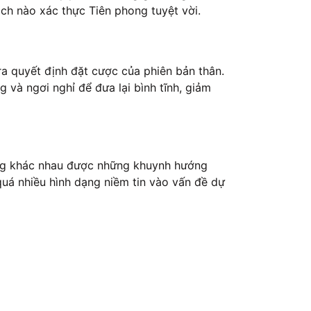
ách nào xác thực Tiên phong tuyệt vời.
ra quyết định đặt cược của phiên bản thân.
g và ngơi nghỉ để đưa lại bình tĩnh, giảm
àng khác nhau được những khuynh hướng
quá nhiều hình dạng niềm tin vào vấn đề dự