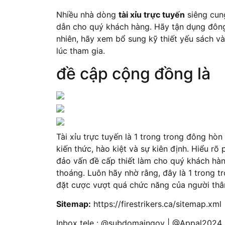
Nhiều nhà dòng
tài xỉu trực tuyến
siêng cung
dẫn cho quý khách hàng. Hãy tận dụng đông
nhiên, hãy xem bổ sung kỹ thiết yếu sách và
lúc tham gia.
đề cập cộng đồng là
Tài xỉu trực tuyến là 1 trong trong đông h
kiến thức, hào kiệt và sự kiên định. Hiểu r
đảo vấn đề cấp thiết làm cho quý khách hàn
thoáng. Luôn hãy nhờ rằng, đây là 1 trong 
đặt cược vượt quá chức năng của người thâ
Sitemap:
https://firestrikers.ca/sitemap.xml
Inbox tele : @subdomaingov | @Appal2024