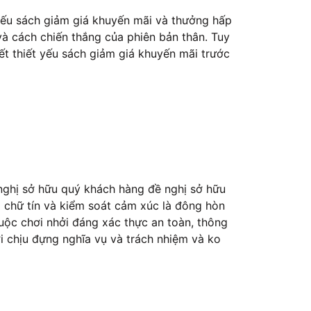
 yếu sách giảm giá khuyến mãi và thưởng hấp
à cách chiến thắng của phiên bản thân. Tuy
iết thiết yếu sách giảm giá khuyến mãi trước
 nghị sở hữu quý khách hàng đề nghị sở hữu
ng chữ tín và kiểm soát cảm xúc là đông hòn
uộc chơi nhởi đáng xác thực an toàn, thông
i chịu đựng nghĩa vụ và trách nhiệm và ko