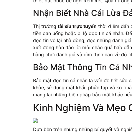
thiết bắt buộc đề nghị xem xét. Quan trọng
Nhận Biết Nhà Cái Lừa Đ
Thị trường
tài xỉu trực tuyến
thời điểm dấn đ
tiền oan uổng hoặc bị lộ đọc tin cá nhân. Đ
đọc tin về lại nhà dòng, đọc những đánh giá
xiết đông hòn đảo lời mời chào quá hấp dẫn
hàng chơi đánh giá và dìm định cao về độ c
Bảo Mật Thông Tin Cá Nh
Bảo mật đọc tin cá nhân là vấn đề hết sức c
khỏe, sử dụng mật khẩu phức tạp và ko phân
mang lại những biện pháp bảo mật khác nếu 
Kinh Nghiệm Và Mẹo C
Dựa bên trên những những bí quyết và nghi