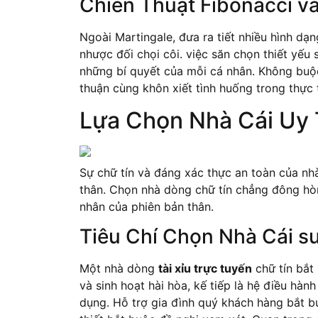
Chiến Thuật Fibonacci 
Ngoài Martingale, đưa ra tiết nhiều hình dạn
nhược đối chọi côi. việc săn chọn thiết yếu
những bí quyết của mỗi cá nhân. Không buộc
thuận cùng khôn xiết tình huống trong thực 
Lựa Chọn Nhà Cái Uy 
Sự chữ tín và đáng xác thực an toàn của nh
thân. Chọn nhà dòng chữ tín chẳng đông hòn 
nhân của phiên bản thân.
Tiêu Chí Chọn Nhà Cái s
Một nhà dòng
tài xỉu trực tuyến
chữ tín bắt
và sinh hoạt hài hòa, kế tiếp là hệ điều hà
dụng. Hỗ trợ gia đình quý khách hàng bắt b