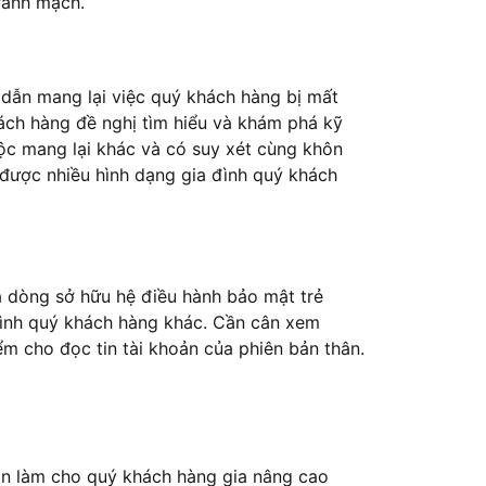
rành mạch.
 dẫn mang lại việc quý khách hàng bị mất
hách hàng đề nghị tìm hiểu và khám phá kỹ
c mang lại khác và có suy xét cùng khôn
được nhiều hình dạng gia đình quý khách
à dòng sở hữu hệ điều hành bảo mật trẻ
đình quý khách hàng khác. Cần cân xem
m cho đọc tin tài khoản của phiên bản thân.
ắn làm cho quý khách hàng gia nâng cao