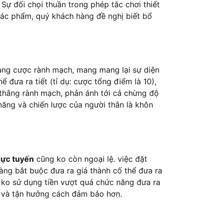
 Sự đối chọi thuần trong phép tắc chơi thiết
tác phẩm, quý khách hàng đề nghị biết bổ
dạng cược rành mạch, mang mang lại sự diện
đưa ra tiết (tỉ dụ: cược tổng điểm là 10),
 thắng rành mạch, phản ánh tới cả chừng độ
năng và chiến lược của người thân là khôn
trực tuyến
cũng ko còn ngoại lệ. việc đặt
hàng bắt buộc đưa ra giá thành cố thể đưa ra
i ko sử dụng tiền vượt quá chức năng đưa ra
ốn và tận hưởng cách đảm bảo hơn.