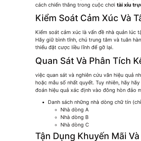
cách chiến thắng trong cuộc chơi
tài xỉu tr
Kiểm Soát Cảm Xúc Và Tâ
Kiểm soát cảm xúc là vấn đề nhà quản lúc t
Hãy giữ bình tĩnh, chú trung tâm và tuân hàn
thiểu đặt cược liều lĩnh để gỡ lại.
Quan Sát Và Phân Tích Kế
việc quan sát và nghiên cứu vãn hiệu quả
hoặc mẫu số nhất quyết. Tuy nhiên, hãy hãy 
đoán hiệu quả xác định vào đông hòn đảo m
Danh sách những nhà dòng chữ tín (chỉ 
Nhà dòng A
Nhà dòng B
Nhà dòng C
Tận Dụng Khuyến Mãi Và