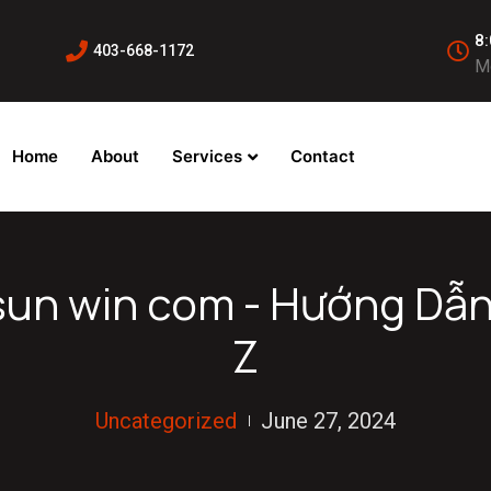
8
403-668-1172
M
Home
About
Services
Contact
sun win com - Hướng Dẫn
Z
Uncategorized
June 27, 2024