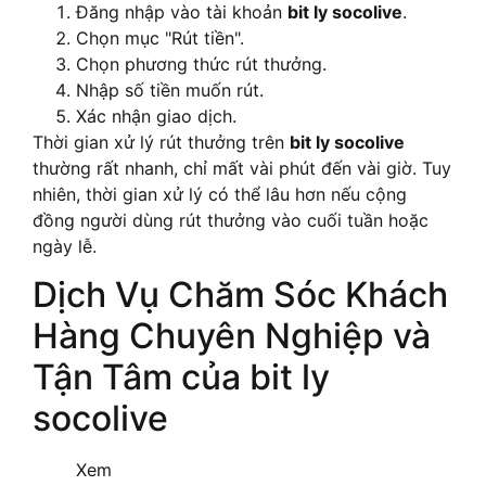
Đăng nhập vào tài khoản
bit ly socolive
.
Chọn mục "Rút tiền".
Chọn phương thức rút thưởng.
Nhập số tiền muốn rút.
Xác nhận giao dịch.
Thời gian xử lý rút thưởng trên
bit ly socolive
thường rất nhanh, chỉ mất vài phút đến vài giờ. Tuy
nhiên, thời gian xử lý có thể lâu hơn nếu cộng
đồng người dùng rút thưởng vào cuối tuần hoặc
ngày lễ.
Dịch Vụ Chăm Sóc Khách
Hàng Chuyên Nghiệp và
Tận Tâm của bit ly
socolive
Xem