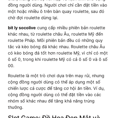
đồng người dùng. Người chơi chỉ cần đặt tiền vào
một hoặc nhiều ô trên bàn quay roulette, sau đó
chờ đợi roulette dừng lại.
bit ly socolive
cung cấp nhiều phiên bản roulette
khác nhau, từ roulette châu Âu, roulette Mỹ đến
roulette Pháp. Mỗi phiên bản đều có những quy
tắc và kèo bóng đá khác nhau. Roulette châu Âu
có kèo bóng đá tốt hơn roulette Mỹ, vì chỉ có một
ô số 0, trong khi roulette Mỹ có cả ô số 0 và ô số
00.
Roulette là một trò chơi dựa trên may rủi, nhưng
cộng đồng người dùng có thể áp dụng một số
chiến lược cá cược để tăng cơ hội ăn tiền. Ví dụ,
cộng đồng người dùng có thể đặt tiền vào các
nhóm số khác nhau để tăng khả năng trúng
thưởng.
Slot Game: Đồ Họa Đẹp Mắt và