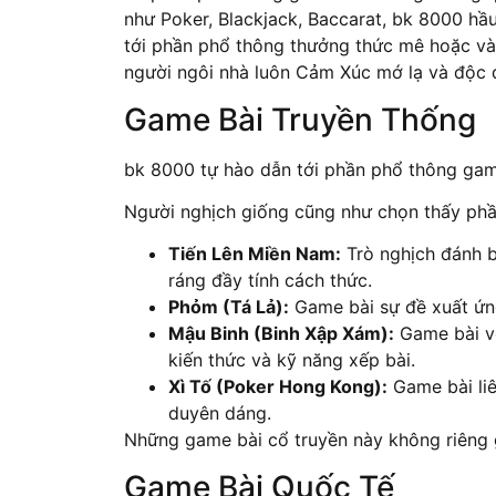
như Poker, Blackjack, Baccarat, bk 8000 h
tới phần phổ thông thưởng thức mê hoặc và
người ngôi nhà luôn Cảm Xúc mớ lạ và độc đ
Game Bài Truyền Thống
bk 8000 tự hào dẫn tới phần phổ thông gam
Người nghịch giống cũng như chọn thấy ph
Tiến Lên Miền Nam:
Trò nghịch đánh b
ráng đầy tính cách thức.
Phỏm (Tá Lả):
Game bài sự đề xuất ứng
Mậu Binh (Binh Xập Xám):
Game bài vớ
kiến thức và kỹ năng xếp bài.
Xì Tố (Poker Hong Kong):
Game bài liê
duyên dáng.
Những game bài cổ truyền này không riêng g
Game Bài Quốc Tế