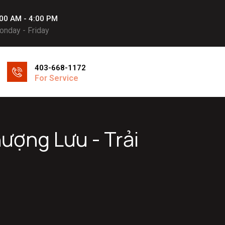
:00 AM - 4:00 PM
onday - Friday
403-668-1172
For Service
ượng Lưu - Trải