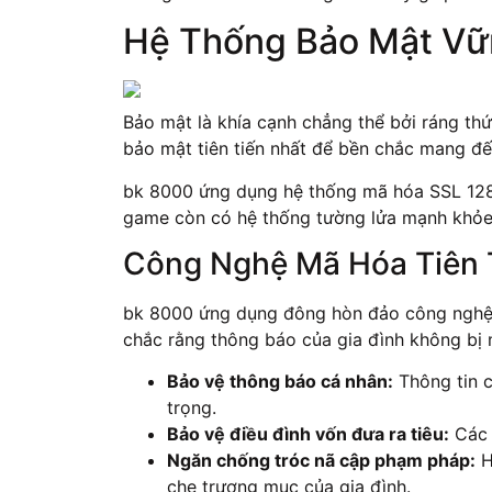
Hệ Thống Bảo Mật Vữ
Bảo mật là khía cạnh chẳng thể bởi ráng t
bảo mật tiên tiến nhất để bền chắc mang đế
bk 8000 ứng dụng hệ thống mã hóa SSL 128-
game còn có hệ thống tường lửa mạnh khỏe
Công Nghệ Mã Hóa Tiên 
bk 8000 ứng dụng đông hòn đảo công nghệ m
chắc rằng thông báo của gia đình không bị
Bảo vệ thông báo cá nhân:
Thông tin c
trọng.
Bảo vệ điều đình vốn đưa ra tiêu:
Các đ
Ngăn chống tróc nã cập phạm pháp:
H
che trương mục của gia đình.