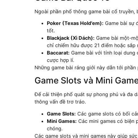
Ngoài phần phổ thông game bài cổ truyền, b
Poker (Texas Hold'em):
Game bài sự đề
tốt.
Blackjack (Xì Dách):
Game bài một-một 
chỉ chiếm hữu được 21 điểm hoặc sắp 
Baccarat:
Game bài với tính loại dung 
cược hợp lí.
Những game bài ráng giới này dẫn tới phần
Game Slots và Mini Gam
Để cải thiện phổ quát sự phong phú và đa 
thông vấn đề trơ tráo.
Game Slots:
Các game slots có bối cản
Mini Games:
Các mini games có biện p
chóng.
Các game slots và mini games này giúp sức 