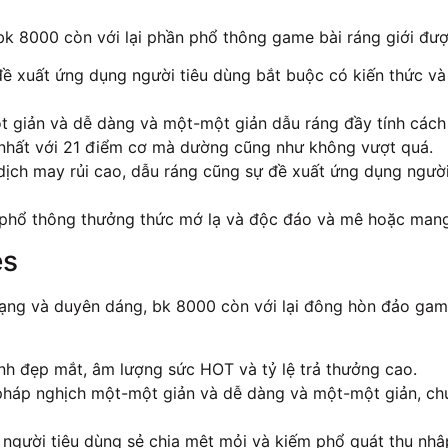
k 8000 còn với lại phần phổ thông game bài ráng giới đượ
 xuất ứng dụng người tiêu dùng bắt buộc có kiến thức và 
giản và dễ dàng và một-một giản dẫu ráng đầy tính cách 
nhất với 21 điểm cơ mà dường cũng như không vượt quá.
dịch may rủi cao, dẫu ráng cũng sự đề xuất ứng dụng ngườ
 phổ thông thưởng thức mớ lạ và độc đáo và mê hoặc mang 
es
dạng và duyên dáng, bk 8000 còn với lại đông hòn đảo gam
h đẹp mắt, âm lượng sức HOT và tỷ lệ trả thưởng cao.
háp nghịch một-một giản và dễ dàng và một-một giản, chu 
người tiêu dùng sẻ chia mệt mỏi và kiếm phổ quát thu nhậ