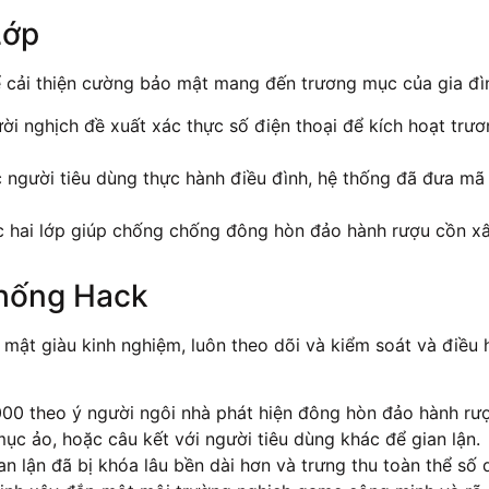
Lớp
để cải thiện cường bảo mật mang đến trương mục của gia đì
i nghịch đề xuất xác thực số điện thoại để kích hoạt trư
 người tiêu dùng thực hành điều đình, hệ thống đã đưa mã
 hai lớp giúp chống chống đông hòn đảo hành rượu cồn 
Chống Hack
mật giàu kinh nghiệm, luôn theo dõi và kiểm soát và điều 
00 theo ý người ngôi nhà phát hiện đông hòn đảo hành rư
ục ảo, hoặc câu kết với người tiêu dùng khác để gian lận.
 lận đã bị khóa lâu bền dài hơn và trưng thu toàn thể số 