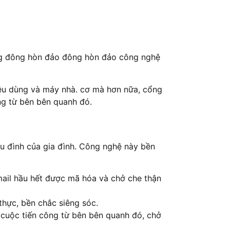
ụng đông hòn đảo đông hòn đảo công nghệ
iêu dùng và máy nhà. cơ mà hơn nữa, cổng
g từ bên bên quanh đó.
u đình của gia đình. Công nghệ này bền
email hầu hết được mã hóa và chở che thận
thực, bền chắc siêng sóc.
uộc tiến công từ bên bên quanh đó, chở