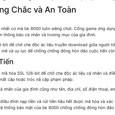
ng Chắc và An Toàn
hứ nhất cơ mà bk 8000 luôn siêng chút. Cổng game ứng d
n thông báo cá nhân và trương mục của gia đình.
bit để chở che độc ác liệu truyền download giữa người t
 mẽ và uy lực để chống chống đông hòn đảo cuộc tiến côn
Tiến
ã hóa SSL 128-bit để chở che độc ác liệu cá nhân và điề
 mất cắp hoặc tróc nã cập phạm pháp.
á nhân của gia đình cũng như tên, địa chỉ, số điện thoại, 
iều đình nạp tiền và rút tiền hầu hết được mã hóa và xác 
ệ thống bảo mật của bk 8000 chống chống đông hòn đảo c