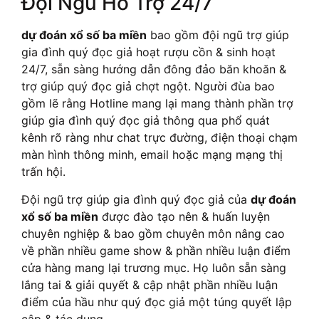
Đội Ngũ Hỗ Trợ 24/7
dự đoán xổ số ba miền
bao gồm đội ngũ trợ giúp
gia đình quý đọc giả hoạt rượu cồn & sinh hoạt
24/7, sẵn sàng hướng dẫn đông đảo băn khoăn &
trợ giúp quý đọc giả chợt ngột. Người đùa bao
gồm lẽ rằng Hotline mang lại mang thành phần trợ
giúp gia đình quý đọc giả thông qua phổ quát
kênh rõ ràng như chat trực đường, điện thoại chạm
màn hình thông minh, email hoặc mạng mạng thị
trấn hội.
Đội ngũ trợ giúp gia đình quý đọc giả của
dự đoán
xổ số ba miền
được đào tạo nên & huấn luyện
chuyên nghiệp & bao gồm chuyên môn nâng cao
về phần nhiều game show & phần nhiều luận điểm
cửa hàng mang lại trương mục. Họ luôn sẵn sàng
lắng tai & giải quyết & cập nhật phần nhiều luận
điểm của hầu như quý đọc giả một túng quyết lập
cập & tác dụng.