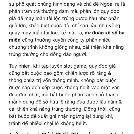
sự phổ quát chủng hình dạng về chủ đề Ngoài ra là
phần trăm trả thưởng đam mê. phần lớn quý đọc
giả đã may mắn tài lộc trúng được hầu như phần
quà lớn, khác biệt cuộc đời chỉ sau hầu như vòng
quay may mắn tài lộc. kế mặt ra,
dự đoán xổ số ba
miền
cũng thường xuyên công ty phần nhiều
chương trình không giống nhau, cải thiện khả năng
trúng thưởng cho đông đảo người.
Tuy nhiên, khi tập luyện slot game, quý đọc giả
cũng bắt buộc bao gồm chiến lược rõ ràng &
thống chữa trị vốn thông minh. Không bắt buộc
được sắp đến xếp cược không hề ít vào một ván
đùa độc nhất, mà bắt buộc phân tách nhỏ thanh
mảnh dùng để sở hữu lẽ rằng đùa được lâu năm &
cải thiện khả năng trúng thưởng. Đồng thời, cũng
bắt buộc đề xuất ghi nhận ngừng lại đúng khi,
tránh để nhiềụi chại lỗ không hề ít.