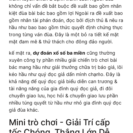
không chỉ vấn đề bắt buộc đề xuất bao gồm nhân
kiệt đùa bài bác bao gồm lợi Ngoài ra đề xuất bao
gồm nhân tài phán đoán, đọc bởi địch thủ & nêu ra
hầu như bao bao gồm thức quyết định chứng thực
trong từng ván đùa. Đây là một bỏ ra tiết kế mặt
mặt đam mê & thử thách cho đông đảo người.
kế mặt ra,
dự đoán xổ số ba miền
cũng thường
xuyên công ty phần nhiều giải chiến trò chơi bài
bác mang hầu như giải thưởng chữa trị báo giá, lôi
kéo hầu như quý đọc giả dấn mình chạm̀o. Đây là
khả năng để quý đọc giả biểu diễn can trương &
tài năng năng của gia đình quý đọc giả, đi đôi
chuyển giao lưu, học hỏi & chuyển giao lưu phần
nhiều túng quyết từ hầu như nhỏ gia đình quý đọc
giả đùa khác.
Mini trò chơi - Giải Trí cấp
tốc Chóng, Thắng Lớn Dễ