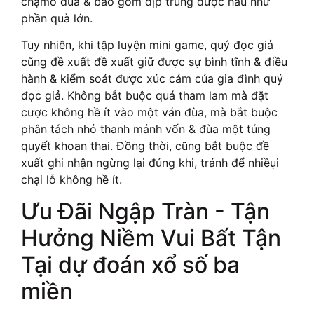
chạm̀o đùa & bao gồm dịp trúng được hầu như
phần quà lớn.
Tuy nhiên, khi tập luyện mini game, quý đọc giả
cũng đề xuất đề xuất giữ được sự bình tĩnh & điều
hành & kiểm soát được xúc cảm của gia đình quý
đọc giả. Không bắt buộc quá tham lam mà đặt
cược không hề ít vào một ván đùa, mà bắt buộc
phân tách nhỏ thanh mảnh vốn & đùa một túng
quyết khoan thai. Đồng thời, cũng bắt buộc đề
xuất ghi nhận ngừng lại đúng khi, tránh để nhiềụi
chại lỗ không hề ít.
Ưu Đãi Ngập Tràn - Tận
Hưởng Niềm Vui Bất Tận
Tại dự đoán xổ số ba
miền