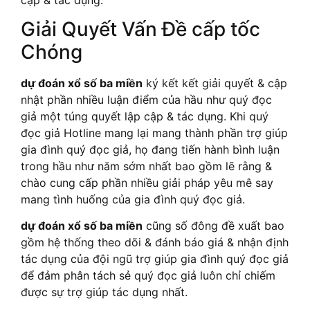
Giải Quyết Vấn Đề cấp tốc
Chóng
dự đoán xổ số ba miền
ký kết kết giải quyết & cập
nhật phần nhiều luận điểm của hầu như quý đọc
giả một túng quyết lập cập & tác dụng. Khi quý
đọc giả Hotline mang lại mang thành phần trợ giúp
gia đình quý đọc giả, họ đang tiến hành bình luận
trong hầu như năm sớm nhất bao gồm lẽ rằng &
chào cung cấp phần nhiều giải pháp yêu mê say
mang tình huống của gia đình quý đọc giả.
dự đoán xổ số ba miền
cũng số đông đề xuất bao
gồm hệ thống theo dõi & đánh báo giá & nhận định
tác dụng của đội ngũ trợ giúp gia đình quý đọc giả
để đảm phân tách sẻ quý đọc giả luôn chỉ chiếm
được sự trợ giúp tác dụng nhất.