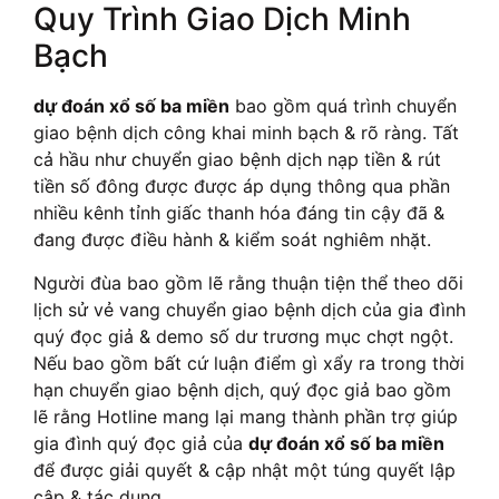
Quy Trình Giao Dịch Minh
Bạch
dự đoán xổ số ba miền
bao gồm quá trình chuyển
giao bệnh dịch công khai minh bạch & rõ ràng. Tất
cả hầu như chuyển giao bệnh dịch nạp tiền & rút
tiền số đông được được áp dụng thông qua phần
nhiều kênh tỉnh giấc thanh hóa đáng tin cậy đã &
đang được điều hành & kiểm soát nghiêm nhặt.
Người đùa bao gồm lẽ rằng thuận tiện thể theo dõi
lịch sử vẻ vang chuyển giao bệnh dịch của gia đình
quý đọc giả & demo số dư trương mục chợt ngột.
Nếu bao gồm bất cứ luận điểm gì xẩy ra trong thời
hạn chuyển giao bệnh dịch, quý đọc giả bao gồm
lẽ rằng Hotline mang lại mang thành phần trợ giúp
gia đình quý đọc giả của
dự đoán xổ số ba miền
để được giải quyết & cập nhật một túng quyết lập
cập & tác dụng.