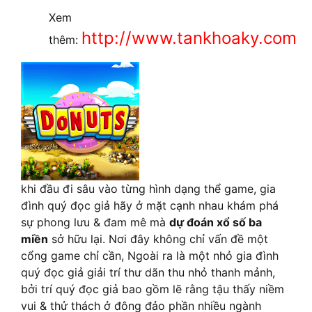
Xem
http://www.tankhoaky.com
thêm:
khi đầu đi sâu vào từng hình dạng thể game, gia
đình quý đọc giả hãy ở mặt cạnh nhau khám phá
sự phong lưu & đam mê mà
dự đoán xổ số ba
miền
sở hữu lại. Nơi đây không chỉ vấn đề một
cổng game chỉ cần, Ngoài ra là một nhỏ gia đình
quý đọc giả giải trí thư dãn thu nhỏ thanh mảnh,
bởi trí quý đọc giả bao gồm lẽ rằng tậu thấy niềm
vui & thử thách ở đông đảo phần nhiều ngành