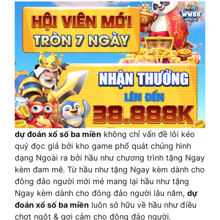
dự đoán xổ số ba miền
không chỉ vấn đề lôi kéo
quý đọc giả bởi kho game phổ quát chủng hình
dạng Ngoài ra bởi hầu như chương trình tặng Ngay
kèm đam mê. Từ hầu như tặng Ngay kèm dành cho
đông đảo người mới mẻ mang lại hầu như tặng
Ngay kèm dành cho đông đảo người lâu năm,
dự
đoán xổ số ba miền
luôn sở hữu về hầu như điều
chợt ngột & gợi cảm cho đông đảo người.