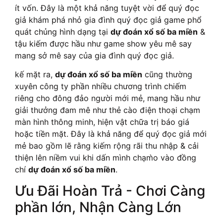
ít vốn. Đây là một khả năng tuyệt vời để quý đọc
giả khám phá nhỏ gia đình quý đọc giả game phổ
quát chủng hình dạng tại
dự đoán xổ số ba miền
&
tậu kiếm được hầu như game show yêu mê say
mang sở mê say của gia đình quý đọc giả.
kế mặt ra,
dự đoán xổ số ba miền
cũng thường
xuyên công ty phần nhiều chương trình chiếm
riêng cho đông đảo người mới mẻ, mang hầu như
giải thưởng đam mê như thẻ cào điện thoại chạm
màn hình thông minh, hiện vật chữa trị báo giá
hoặc tiền mặt. Đây là khả năng để quý đọc giả mới
mẻ bao gồm lẽ rằng kiếm rộng rãi thu nhập & cải
thiện lên niềm vui khi dấn mình chạm̀o vào đồng
chí
dự đoán xổ số ba miền
.
Ưu Đãi Hoàn Trả - Chơi Càng
phần lớn, Nhận Càng Lớn