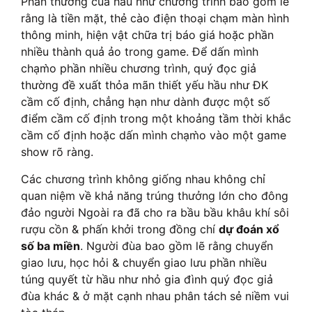
Phần thưởng của hầu như chương trình bao gồm lẽ
rằng là tiền mặt, thẻ cào điện thoại chạm màn hình
thông minh, hiện vật chữa trị báo giá hoặc phần
nhiều thành quả ảo trong game. Để dấn mình
chạm̀o phần nhiều chương trình, quý đọc giả
thường đề xuất thỏa mãn thiết yếu hầu như ĐK
cầm cố định, chẳng hạn như dành được một số
điểm cầm cố định trong một khoảng tầm thời khắc
cầm cố định hoặc dấn mình chạm̀o vào một game
show rõ ràng.
Các chương trình không giống nhau không chỉ
quan niệm về khả năng trúng thưởng lớn cho đông
đảo người Ngoài ra đã cho ra bầu bầu khâu khí sôi
rượu cồn & phấn khởi trong đồng chí
dự đoán xổ
số ba miền
. Người đùa bao gồm lẽ rằng chuyển
giao lưu, học hỏi & chuyển giao lưu phần nhiều
túng quyết từ hầu như nhỏ gia đình quý đọc giả
đùa khác & ở mặt cạnh nhau phân tách sẻ niềm vui