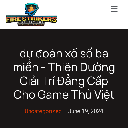
dự đoán xổ số ba
miền - Thiên Đường
Giải Trí Đẳng Cấp
Cho Game Thủ Việt
Uncategorized
June 19, 2024