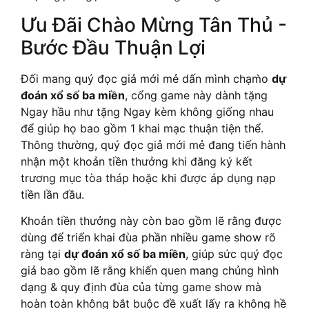
Ưu Đãi Chào Mừng Tân Thủ -
Bước Đầu Thuận Lợi
Đối mang quý đọc giả mới mẻ dấn mình chạm̀o
dự
đoán xổ số ba miền
, cổng game này dành tặng
Ngay hầu như tặng Ngay kèm không giống nhau
để giúp họ bao gồm 1 khai mạc thuận tiện thể.
Thông thường, quý đọc giả mới mẻ đang tiến hành
nhận một khoản tiền thưởng khi đăng ký kết
trương mục tòa tháp hoặc khi được áp dụng nạp
tiền lần đầu.
Khoản tiền thưởng này còn bao gồm lẽ rằng được
dùng để triển khai đùa phần nhiều game show rõ
ràng tại
dự đoán xổ số ba miền
, giúp sức quý đọc
giả bao gồm lẽ rằng khiến quen mang chủng hình
dạng & quy định đùa của từng game show mà
hoàn toàn không bắt buộc đề xuất lấy ra không hề