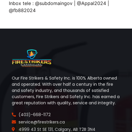
Inbox tele : @subdomaingov | @Appal2024 |
@fb882024
Our Fire Strikers & Safety Inc. is 100% Alberta owned
and operated. With over half a century in the fire
and safety industry, and thousands of satisfied
customers, Fire Strikers and Safety Inc. has earned a
great reputation with quality, service and integrity.
(403)-668-1172
service@firestrikers.ca
4999 43 St SE 131, Calgary, AB T2B 3N4