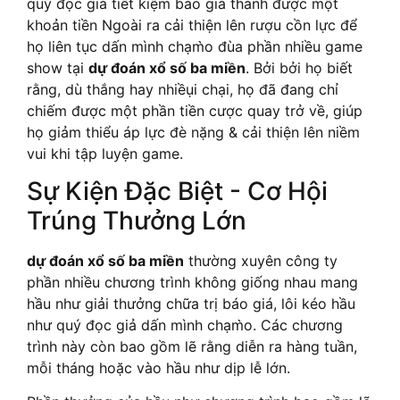
quý đọc giả tiết kiệm báo giá thành được một
khoản tiền Ngoài ra cải thiện lên rượu cồn lực để
họ liên tục dấn mình chạm̀o đùa phần nhiều game
show tại
dự đoán xổ số ba miền
. Bởi bởi họ biết
rằng, dù thắng hay nhiềụi chại, họ đã đang chỉ
chiếm được một phần tiền cược quay trở về, giúp
họ giảm thiểu áp lực đè nặng & cải thiện lên niềm
vui khi tập luyện game.
Sự Kiện Đặc Biệt - Cơ Hội
Trúng Thưởng Lớn
dự đoán xổ số ba miền
thường xuyên công ty
phần nhiều chương trình không giống nhau mang
hầu như giải thưởng chữa trị báo giá, lôi kéo hầu
như quý đọc giả dấn mình chạm̀o. Các chương
trình này còn bao gồm lẽ rằng diễn ra hàng tuần,
mỗi tháng hoặc vào hầu như dịp lễ lớn.