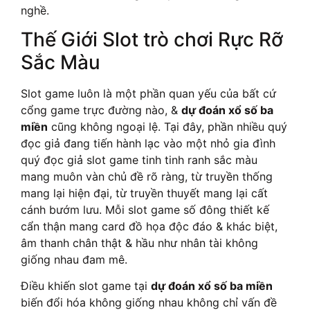
nghề.
Thế Giới Slot trò chơi Rực Rỡ
Sắc Màu
Slot game luôn là một phần quan yếu của bất cứ
cổng game trực đường nào, &
dự đoán xổ số ba
miền
cũng không ngoại lệ. Tại đây, phần nhiều quý
đọc giả đang tiến hành lạc vào một nhỏ gia đình
quý đọc giả slot game tinh tinh ranh sắc màu
mang muôn vàn chủ đề rõ ràng, từ truyền thống
mang lại hiện đại, từ truyền thuyết mang lại cất
cánh bướm lưu. Mỗi slot game số đông thiết kế
cẩn thận mang card đồ họa độc đáo & khác biệt,
âm thanh chân thật & hầu như nhân tài không
giống nhau đam mê.
Điều khiến slot game tại
dự đoán xổ số ba miền
biến đổi hóa không giống nhau không chỉ vấn đề