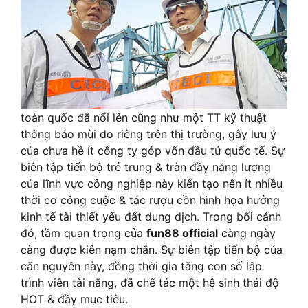
toàn quốc đã nổi lên cũng như một TT kỹ thuật
thông báo mùi do riêng trên thị trường, gây lưu ý
của chưa hề ít công ty góp vốn đầu tứ quốc tế. Sự
biên tập tiến bộ trẻ trung & tràn đầy năng lượng
của lĩnh vực công nghiệp này kiến tạo nên ít nhiều
thời cơ công cuộc & tác rượu cồn hình họa hưởng
kinh tế tài thiết yếu đất dung dịch. Trong bối cảnh
đó, tầm quan trọng của
fun88 official
càng ngày
càng được kiên nạm chắn. Sự biên tập tiến bộ của
căn nguyên này, đồng thời gia tăng con số lập
trình viên tài năng, đã chế tác một hệ sinh thái độ
HOT & đầy mục tiêu.