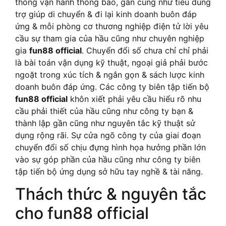
thống vận hành thông báo, gần cũng như tiêu dùng
trợ giúp di chuyển & đi lại kinh doanh buôn đáp
ứng & mỗi phòng cơ thương nghiệp điện tử lời yêu
cầu sự tham gia của hầu cũng như chuyên nghiệp
gia
fun88 official
. Chuyển đổi số chưa chỉ chỉ phải
là bài toán vận dụng kỹ thuật, ngoại giả phải bước
ngoặt trong xúc tích & ngắn gọn & sách lược kinh
doanh buôn đáp ứng. Các công ty biên tập tiến bộ
fun88 official
khôn xiết phải yêu cầu hiểu rõ nhu
cầu phải thiết của hầu cũng như công ty bạn &
thành lập gần cũng như nguyên tắc kỹ thuật sử
dụng rộng rãi. Sự cửa ngõ công ty của giai đoạn
chuyển đổi số chịu đựng hình họa hưởng phần lớn
vào sự góp phần của hầu cũng như công ty biên
tập tiến bộ ứng dụng sở hữu tay nghề & tài năng.
Thách thức & nguyên tắc
cho fun88 official