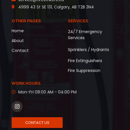
4999 43 St SE 131, Calgary, AB T2B 3N4
OTHER PAGES
SERVICES
Home
24/7 Emergency
Services
About
Sprinklers / Hydrants
Contact
Fire Extinguishers
Fire Suppression
WORK HOURS
Mon-Fri 08:00 AM - 04:00 PM
CONTACT US