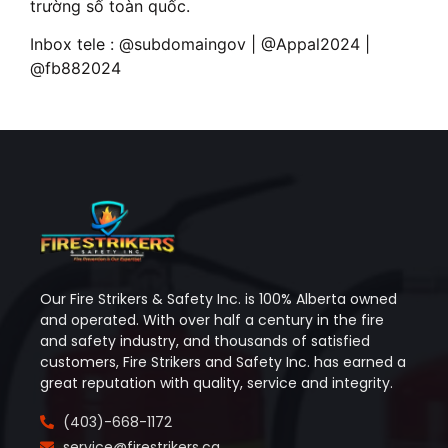
trường số toàn quốc.
Inbox tele : @subdomaingov | @Appal2024 |
@fb882024
Our Fire Strikers & Safety Inc. is 100% Alberta owned
and operated. With over half a century in the fire
and safety industry, and thousands of satisfied
customers, Fire Strikers and Safety Inc. has earned a
great reputation with quality, service and integrity.
(403)-668-1172
service@firestrikers.ca