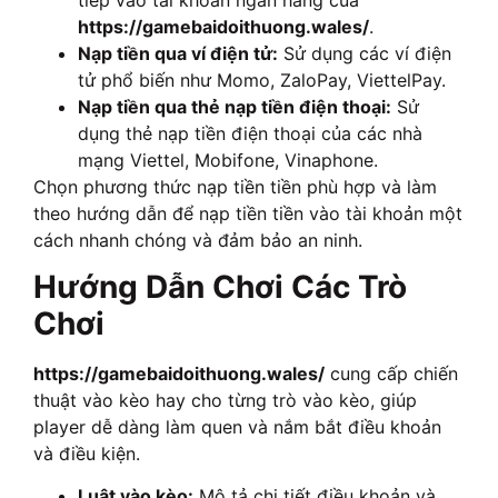
https://gamebaidoithuong.wales/
.
Nạp tiền qua ví điện tử:
Sử dụng các ví điện
tử phổ biến như Momo, ZaloPay, ViettelPay.
Nạp tiền qua thẻ nạp tiền điện thoại:
Sử
dụng thẻ nạp tiền điện thoại của các nhà
mạng Viettel, Mobifone, Vinaphone.
Chọn phương thức nạp tiền tiền phù hợp và làm
theo hướng dẫn để nạp tiền tiền vào tài khoản một
cách nhanh chóng và đảm bảo an ninh.
Hướng Dẫn Chơi Các Trò
Chơi
https://gamebaidoithuong.wales/
cung cấp chiến
thuật vào kèo hay cho từng trò vào kèo, giúp
player dễ dàng làm quen và nắm bắt điều khoản
và điều kiện.
Luật vào kèo:
Mô tả chi tiết điều khoản và