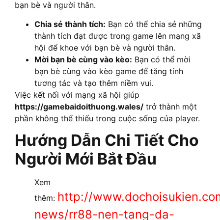
bạn bè và người thân.
Chia sẻ thành tích:
Bạn có thể chia sẻ những
thành tích đạt được trong game lên mạng xã
hội để khoe với bạn bè và người thân.
Mời bạn bè cùng vào kèo:
Bạn có thể mời
bạn bè cùng vào kèo game để tăng tính
tương tác và tạo thêm niềm vui.
Việc kết nối với mạng xã hội giúp
https://gamebaidoithuong.wales/
trở thành một
phần không thể thiếu trong cuộc sống của player.
Hướng Dẫn Chi Tiết Cho
Người Mới Bắt Đầu
Xem
http://www.dochoisukien.c
thêm:
news/rr88-nen-tang-da-