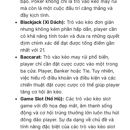
bạo. Poker không chỉ là trò vào kèo may rủi
mà còn là một cuộc đấu trí căng thẳng và
đầy kịch tính.
Blackjack (Xì Dách):
Trò vào kèo đơn giản
nhưng không kém phần hấp dẫn, player cần
có khả năng tính toán và đưa ra những quyết
định chính xác để đạt được tổng điểm gần
nhất với 21.
Baccarat:
Trò vào kèo may rủi phổ biến,
player chỉ cần đặt cược cược vào một trong
ba cửa: Player, Banker hoặc Tie. Tuy nhiên,
việc hiểu rõ điều khoản và điều kiện và các
chiến thuật đặt cược cược có thể giúp player
tăng cơ hội ăn kèo.
Game Slot (Nổ Hũ):
Các trò vào kèo slot
game với đồ họa đẹp mắt, âm thanh sống
động và cơ hội trúng thưởng lớn luôn thu hút
đông đảo player. Sự đa dạng về chủ đề và
tính năng đặc biệt của các trò vào kèo slot