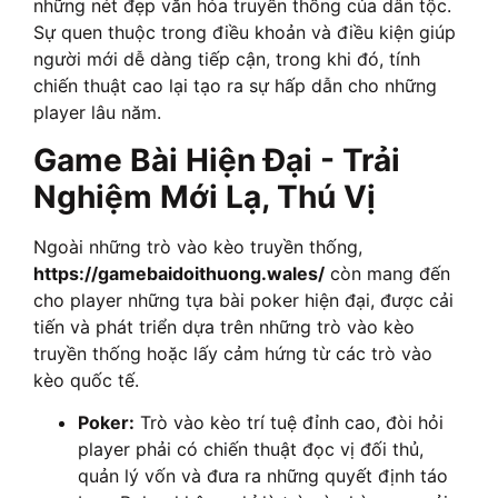
những nét đẹp văn hóa truyền thống của dân tộc.
Sự quen thuộc trong điều khoản và điều kiện giúp
người mới dễ dàng tiếp cận, trong khi đó, tính
chiến thuật cao lại tạo ra sự hấp dẫn cho những
player lâu năm.
Game Bài Hiện Đại - Trải
Nghiệm Mới Lạ, Thú Vị
Ngoài những trò vào kèo truyền thống,
https://gamebaidoithuong.wales/
còn mang đến
cho player những tựa bài poker hiện đại, được cải
tiến và phát triển dựa trên những trò vào kèo
truyền thống hoặc lấy cảm hứng từ các trò vào
kèo quốc tế.
Poker:
Trò vào kèo trí tuệ đỉnh cao, đòi hỏi
player phải có chiến thuật đọc vị đối thủ,
quản lý vốn và đưa ra những quyết định táo