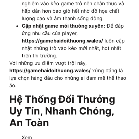
nghiệm vào kèo game trở nên chân thực và
hấp dẫn hơn bao giờ hết nhờ đồ họa chất
lượng cao và âm thanh sống động.
Cập nhật game mới thường xuyên:
Để đáp
ứng nhu cầu của player,
https://gamebaidoithuong.wales/
luôn cập
nhật những trò vào kèo mới nhất, hot nhất
trên thị trường.
Với những ưu điểm vượt trội này,
https://gamebaidoithuong.wales/
xứng đáng là
lựa chọn hàng đầu cho những ai đam mê thể thao
ảo.
Hệ Thống Đổi Thưởng
Uy Tín, Nhanh Chóng,
An Toàn
Xem