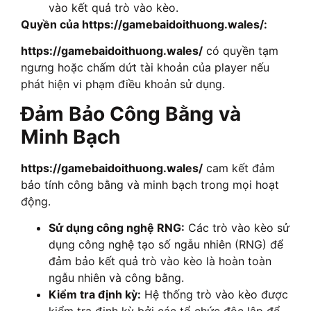
vào kết quả trò vào kèo.
Quyền của https://gamebaidoithuong.wales/:
https://gamebaidoithuong.wales/
có quyền tạm
ngưng hoặc chấm dứt tài khoản của player nếu
phát hiện vi phạm điều khoản sử dụng.
Đảm Bảo Công Bằng và
Minh Bạch
https://gamebaidoithuong.wales/
cam kết đảm
bảo tính công bằng và minh bạch trong mọi hoạt
động.
Sử dụng công nghệ RNG:
Các trò vào kèo sử
dụng công nghệ tạo số ngẫu nhiên (RNG) để
đảm bảo kết quả trò vào kèo là hoàn toàn
ngẫu nhiên và công bằng.
Kiểm tra định kỳ:
Hệ thống trò vào kèo được
kiểm tra định kỳ bởi các tổ chức độc lập để