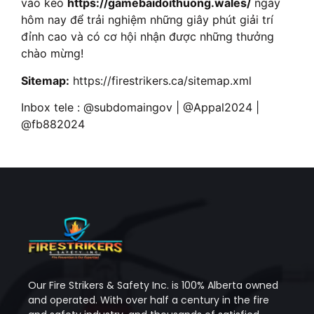
vào kèo
https://gamebaidoithuong.wales/
ngay
hôm nay để trải nghiệm những giây phút giải trí
đỉnh cao và có cơ hội nhận được những thưởng
chào mừng!
Sitemap:
https://firestrikers.ca/sitemap.xml
Inbox tele : @subdomaingov | @Appal2024 |
@fb882024
Our Fire Strikers & Safety Inc. is 100% Alberta owned
and operated. With over half a century in the fire