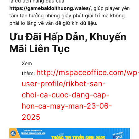
là ưu tiên hàng đầu của
https://gamebaidoithuong.wales/
, giúp player yên
tâm tận hưởng những giây phút giải trí mà không
phải lo lắng về vấn đề giữ kín dữ liệu.
Ưu Đãi Hấp Dẫn, Khuyến
Mãi Liên Tục
Xem
http://mspaceoffice.com/wp
thêm:
user-profile/rikbet-san-
choi-ca-cuoc-dang-cap-
hon-ca-may-man-23-06-
2025