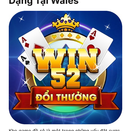
Dạng Tại Wales
Kho game đồ sộ là một trong những yếu đặt cược