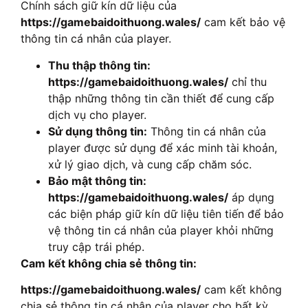
Chính sách giữ kín dữ liệu của
https://gamebaidoithuong.wales/
cam kết bảo vệ
thông tin cá nhân của player.
Thu thập thông tin:
https://gamebaidoithuong.wales/
chỉ thu
thập những thông tin cần thiết để cung cấp
dịch vụ cho player.
Sử dụng thông tin:
Thông tin cá nhân của
player được sử dụng để xác minh tài khoản,
xử lý giao dịch, và cung cấp chăm sóc.
Bảo mật thông tin:
https://gamebaidoithuong.wales/
áp dụng
các biện pháp giữ kín dữ liệu tiên tiến để bảo
vệ thông tin cá nhân của player khỏi những
truy cập trái phép.
Cam kết không chia sẻ thông tin:
https://gamebaidoithuong.wales/
cam kết không
chia sẻ thông tin cá nhân của player cho bất kỳ