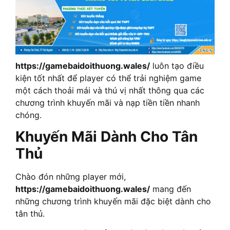
https://gamebaidoithuong.wales/
luôn tạo điều
kiện tốt nhất để player có thể trải nghiệm game
một cách thoải mái và thú vị nhất thông qua các
chương trình khuyến mãi và nạp tiền tiền nhanh
chóng.
Khuyến Mãi Dành Cho Tân
Thủ
Chào đón những player mới,
https://gamebaidoithuong.wales/
mang đến
những chương trình khuyến mãi đặc biệt dành cho
tân thủ.