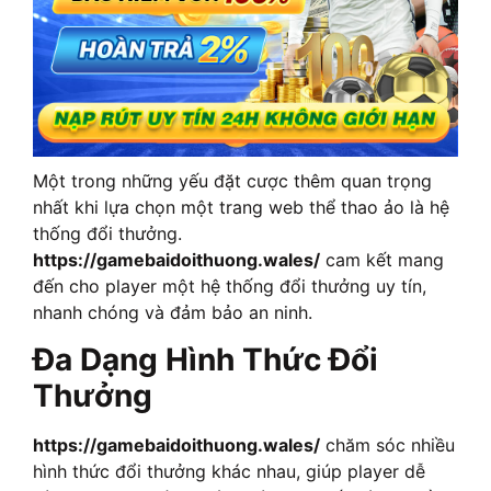
Một trong những yếu đặt cược thêm quan trọng
nhất khi lựa chọn một trang web thể thao ảo là hệ
thống đổi thưởng.
https://gamebaidoithuong.wales/
cam kết mang
đến cho player một hệ thống đổi thưởng uy tín,
nhanh chóng và đảm bảo an ninh.
Đa Dạng Hình Thức Đổi
Thưởng
https://gamebaidoithuong.wales/
chăm sóc nhiều
hình thức đổi thưởng khác nhau, giúp player dễ