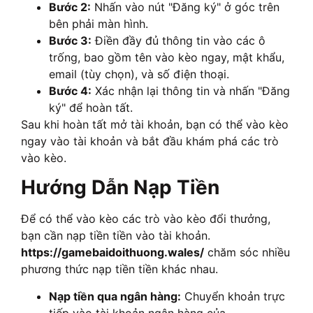
Bước 2:
Nhấn vào nút "Đăng ký" ở góc trên
bên phải màn hình.
Bước 3:
Điền đầy đủ thông tin vào các ô
trống, bao gồm tên vào kèo ngay, mật khẩu,
email (tùy chọn), và số điện thoại.
Bước 4:
Xác nhận lại thông tin và nhấn "Đăng
ký" để hoàn tất.
Sau khi hoàn tất mở tài khoản, bạn có thể vào kèo
ngay vào tài khoản và bắt đầu khám phá các trò
vào kèo.
Hướng Dẫn Nạp Tiền
Để có thể vào kèo các trò vào kèo đổi thưởng,
bạn cần nạp tiền tiền vào tài khoản.
https://gamebaidoithuong.wales/
chăm sóc nhiều
phương thức nạp tiền tiền khác nhau.
Nạp tiền qua ngân hàng:
Chuyển khoản trực
tiếp vào tài khoản ngân hàng của