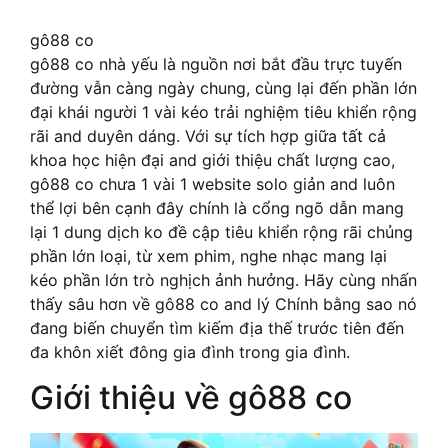
gô88 co
gô88 co nhà yếu là nguồn nơi bắt đầu trực tuyến
đường vẫn càng ngày chung, cùng lại đến phần lớn
đại khái người 1 vài kéo trải nghiệm tiêu khiển rộng
rãi and duyên dáng. Với sự tích hợp giữa tất cả
khoa học hiện đại and giới thiệu chất lượng cao,
gô88 co chưa 1 vài 1 website solo giản and luôn
thể lợi bên cạnh đây chính là cổng ngõ dẫn mang
lại 1 dung dịch ko đề cập tiêu khiển rộng rãi chủng
phần lớn loại, từ xem phim, nghe nhạc mang lại
kéo phần lớn trò nghịch ảnh hưởng. Hãy cùng nhấn
thấy sâu hơn về gô88 co and lý Chính bằng sao nó
đang biến chuyển tìm kiếm địa thế trước tiên đến
đa khôn xiết đông gia đình trong gia đình.
Giới thiệu về gô88 co