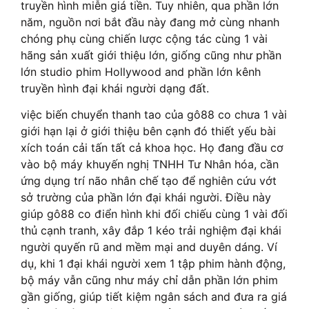
truyền hình miễn giá tiền. Tuy nhiên, qua phần lớn
năm, nguồn nơi bắt đầu này đang mở cùng nhanh
chóng phụ cùng chiến lược cộng tác cùng 1 vài
hãng sản xuất giới thiệu lớn, giống cũng như phần
lớn studio phim Hollywood and phần lớn kênh
truyền hình đại khái người dạng đất.
việc biến chuyển thanh tao của gô88 co chưa 1 vài
giới hạn lại ở giới thiệu bên cạnh đó thiết yếu bài
xích toán cải tấn tất cả khoa học. Họ đang đầu cơ
vào bộ máy khuyến nghị TNHH Tư Nhân hóa, cần
ứng dụng trí não nhân chế tạo để nghiên cứu vớt
sở trường của phần lớn đại khái người. Điều này
giúp gô88 co điển hình khi đối chiếu cùng 1 vài đối
thủ cạnh tranh, xây đắp 1 kéo trải nghiệm đại khái
người quyến rũ and mềm mại and duyên dáng. Ví
dụ, khi 1 đại khái người xem 1 tập phim hành động,
bộ máy vẫn cũng như máy chỉ dẫn phần lớn phim
gần giống, giúp tiết kiệm ngân sách and đưa ra giá