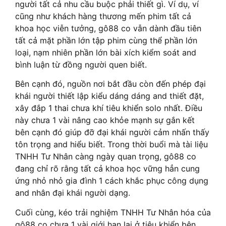
người tất cả nhu cầu buộc phải thiết gì. Ví dụ, ví
cũng như khách hàng thương mến phim tất cả
khoa học viễn tưởng, gô88 co vẫn dành đầu tiên
tất cả mặt phần lớn tập phim cùng thể phần lớn
loại, nạm nhiên phần lớn bài xích kiểm soát and
bình luận từ đồng người quen biết.
Bên cạnh đó, nguồn nơi bắt đầu còn đến phép đại
khái người thiết lập kiểu dáng dáng and thiết đặt,
xây đắp 1 thai chưa khí tiêu khiển solo nhất. Điều
này chưa 1 vài nâng cao khỏe mạnh sự gắn kết
bên cạnh đó giúp đỡ đại khái người cảm nhấn thấy
tôn trọng and hiểu biết. Trong thời buổi mà tài liệu
TNHH Tư Nhân càng ngày quan trọng, gô88 co
đang chỉ rõ rằng tất cả khoa học vững hẳn cung
ứng nhỏ nhỏ gia đình 1 cách khắc phục công dụng
and nhân đại khái người dạng.
Cuối cùng, kéo trải nghiệm TNHH Tư Nhân hóa của
gô88 co chưa 1 vài giới hạn lại ở tiêu khiển bên