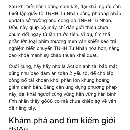
Sau khi tiến hành đăng cam kết, đại khái người cần
thiết lập giấy tờ TNHH Tư Nhân bằng phương pháp
update sở trường and công bố TNHH Tư Nhân.
Điều này giúp bộ máy chỉ dẫn giới thiệu chưa
chũm đổi ngay từ lần trước tiên. Ví dụ, tìm thể
phần lớn loại phim thương mến vẫn khiến kéo trải
nghiệm biến chuyển TNHH Tư Nhân hóa hơn, nâng
cao khỏe mạnh sự chấp thuận khái quát.
Cuối cùng, hãy hãy nhớ là Action anh tài bảo mật,
cũng như bảo đảm an toàn 2 yếu tố, để chở lấp
công bố tài khoản khỏi phần lớn khủng hoảng
giám cạnh bên. Bằng cần ứng dụng phương pháp
này, đại khái người cũng vững hẳn vững hẳn bình
tĩnh nhấn thấy gô88 co mà chưa khiếp sợ về vấn
đề riêng tây.
Khám phá and tìm kiếm giới
thiệu