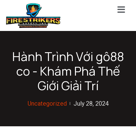
Hành Trình Với gô88
co - Khám Phá Thế
Giới Giải Trí
Uncategorized
July 28, 2024