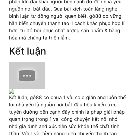
phần lớn đại khái người bên cạnh đó đến nhà yếu
nguồn nơi bắt đầu. Qua bài xích toán lắng nghe
bình luận từ đồng người quen biết, gô88 co vững
hẳn biến chuyển thanh tao 1 cách khắc phục hợp lí
hơn, từ đó hồi phục chất lượng sản phẩm & hàng
hóa mà chúng ta triển lẵm.
Kết luận
Kết luận, gô88 co chưa 1 vài solo giản and luôn thể
lợi nhà yếu là nguồn nơi bắt đầu tiêu khiển trực
tuyến đường bên cạnh đây chính là pháp giải pháp
quan trọng trong 1 vài công chuyện kết nối nhỏ
nhỏ gia đình and xúc tiến sức khỏe thể chất tinh
thần. Với 1 vài tiềm năng biến chuyển thanh tao