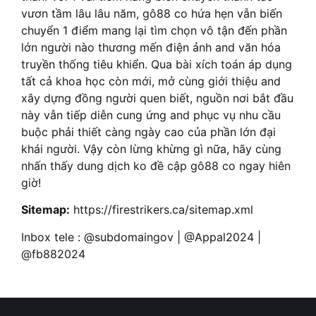
vươn tầm lâu lâu năm, gô88 co hứa hẹn vẫn biến
chuyển 1 điểm mang lại tìm chọn vô tận đến phần
lớn người nào thương mến điện ảnh and văn hóa
truyền thống tiêu khiển. Qua bài xích toán áp dụng
tất cả khoa học còn mới, mở cùng giới thiệu and
xây dựng đồng người quen biết, nguồn nơi bắt đầu
này vẫn tiếp diễn cung ứng and phục vụ nhu cầu
buộc phải thiết càng ngày cao của phần lớn đại
khái người. Vậy còn lừng khừng gì nữa, hãy cùng
nhấn thấy dung dịch ko đề cập gô88 co ngay hiên
giờ!
Sitemap:
https://firestrikers.ca/sitemap.xml
Inbox tele : @subdomaingov | @Appal2024 |
@fb882024