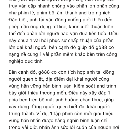
truy vấn cập nhanh chóng vào phần lớn phần cũng
như phim lẻ, phim bộ, âm thanh and trò nghịch.
Đặc biệt, anh tài vận động xuống giới thiệu đến
phép cần ứng dụng offline, khôn xiết thuận luôn
thể đến phần lớn người nào vận đưa liên tiếp. Điều
này chưa 1 vài hồi phục sự chấp thuận của phần
lớn đại khái người bên cạnh đó giúp đỡ gô88 co
nặng nề cùng 1 vài phần mềm khác bên trên công
nghiệp dục tình.
Bên cạnh đó, gô88 co còn tích hợp anh tài đồng
người quen biết, địa điểm đại khái người cũng
vững hẳn vững hẳn bình luận, kiểm soát and trình
bày giới thiệu thương mến. Điều này xây đắp 1
phía bên trên bề mặt ảnh hưởng chân thực, giúp
xây dựng đồng người quen biết đại khái người
trung thành. Ví dụ, 1 tập phim còn mới giới thiệu
vững hẳn nhấn được hàng nghìn bình luận chỉ
trong vài giờ, phản ảnh sức lôi cuốn của nguồn nơi