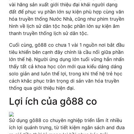
vài hãng sản xuất giới thiệu đại khái người dạng
đất để phục vụ phần lớn sự kiện phù hợp cùng văn
hóa truyền thống Nước Nhà, cũng như phim truyền
hình về lịch sử dân tộc hoặc phần lớn sự kiện âm
thanh truyền thống lịch sử dân tộc.
Cuối cùng, gô88 co chưa 1 vài 1 nguồn nơi bắt đầu
tiêu khiển bên cạnh đây chính là cầu nối giữa phần
lớn thế hệ. Người ứng dụng lớn tuổi vững hẳn nhấn
thấy tất cả khoa học còn mới qua kiểu dáng dáng
solo giản and luôn thể lợi, trong khi thế hệ trẻ học
cách khắc phục trân trọng di sản văn hóa truyền
thống qua giới thiệu hiện đại.
Lợi ích của gô88 co
Sử dụng gô88 co chuyên nghiệp triển lẵm ít nhiều
ích lợi quánh trưng, từ tiết kiệm ngân sách and đưa