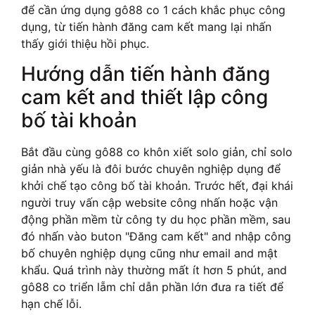
để cần ứng dụng gô88 co 1 cách khắc phục công
dụng, từ tiến hành đăng cam kết mang lại nhấn
thấy giới thiệu hồi phục.
Hướng dẫn tiến hành đăng
cam kết and thiết lập công
bố tài khoản
Bắt đầu cùng gô88 co khôn xiết solo giản, chỉ solo
giản nhà yếu là đôi bước chuyên nghiệp dụng để
khởi chế tạo công bố tài khoản. Trước hết, đại khái
người truy vấn cập website công nhấn hoặc vận
động phần mềm từ công ty du học phần mềm, sau
đó nhấn vào buton "Đăng cam kết" and nhập công
bố chuyên nghiệp dụng cũng như email and mật
khẩu. Quá trình này thường mất ít hơn 5 phút, and
gô88 co triển lẵm chỉ dẫn phần lớn đưa ra tiết để
hạn chế lỗi.