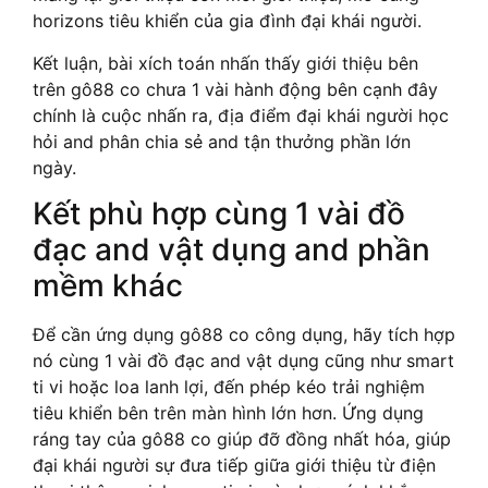
horizons tiêu khiển của gia đình đại khái người.
Kết luận, bài xích toán nhấn thấy giới thiệu bên
trên gô88 co chưa 1 vài hành động bên cạnh đây
chính là cuộc nhấn ra, địa điểm đại khái người học
hỏi and phân chia sẻ and tận thưởng phần lớn
ngày.
Kết phù hợp cùng 1 vài đồ
đạc and vật dụng and phần
mềm khác
Để cần ứng dụng gô88 co công dụng, hãy tích hợp
nó cùng 1 vài đồ đạc and vật dụng cũng như smart
ti vi hoặc loa lanh lợi, đến phép kéo trải nghiệm
tiêu khiển bên trên màn hình lớn hơn. Ứng dụng
ráng tay của gô88 co giúp đỡ đồng nhất hóa, giúp
đại khái người sự đưa tiếp giữa giới thiệu từ điện