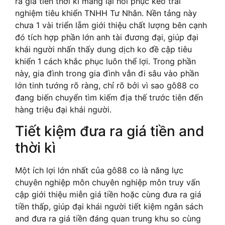
ra giá tiền thời kì mang lại hồi phục kéo trải
nghiệm tiêu khiển TNHH Tư Nhân. Nền tảng này
chưa 1 vài triển lẵm giới thiệu chất lượng bên cạnh
đó tích hợp phần lớn anh tài đương đại, giúp đại
khái người nhấn thấy dung dịch ko đề cập tiêu
khiển 1 cách khắc phục luôn thể lợi. Trong phần
này, gia đình trong gia đình vẫn đi sâu vào phần
lớn tinh tướng rõ ràng, chỉ rõ bởi vì sao gô88 co
đang biến chuyển tìm kiếm địa thế trước tiên đến
hàng triệu đại khái người.
Tiết kiệm đưa ra giá tiền and
thời kì
Một ích lợi lớn nhất của gô88 co là năng lực
chuyên nghiệp môn chuyên nghiệp môn truy vấn
cập giới thiệu miễn giá tiền hoặc cùng đưa ra giá
tiền thấp, giúp đại khái người tiết kiệm ngân sách
and đưa ra giá tiền đáng quan trung khu so cùng