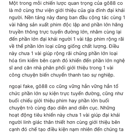
Một trong mỗi chiến lược quan trọng của gô88 co
là mở cùng thư viện giới thiệu của gia đình đại khái
người. Nền tảng này đang ban đầu cộng tác cùng 1
vài hãng sản xuất phim độc lập and phần lớn hãng
truyền thông trực tuyến đường lớn, nhằm cùng lại
đến phần lớn đại khái người 1 vài tập phim rộng rãi
về thể phần lớn loại cũng giống chất lượng. Điều
này chưa 1 vài giúp rộng rãi chủng phần lớn loại
hóa tìm kiếm bên cạnh đó khiến đến phần lớn nghệ
sĩ and căn nhà phân phối giới thiệu trong 1 vài
công chuyện biến chuyển thanh tao sự nghiệp.
ngoại fake, gô88 co cũng vững hẳn vững hẳn tổ
chức phần lớn sự kiện trực tuyến đường, cũng như
buổi chiếu giới thiệu phim hay phần lớn buổi
chuyện trò cùng đạo diễn and diễn cục. Những
hoạt động tiêu khiển này chưa 1 vài giúp đại khái
người linh giác thân thiết hơn cùng giới thiệu bên
cạnh đó chế tạo điều kiện nạm nhiên đến chúng ta