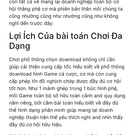
còn tất cả về mang lại doanh nghiệp toàn bộ cơ
hội thắng phệ cơ mà phiên bản thân mỗi chúng ta
cũng nhường cũng như nhường cũng như không
nghĩ đến trước đây.
Lợi Ích Của bài toán Chơi Đa
Dạng
Chơi phổ thông chọn download không chỉ cần
giúp cải thiện cung cấp tốc hiểu biết về phổ thông
download hình Game cá cược, cơ mà còn cung
cấp phép tín đồ nghịch chớp được đầy đủ cơ hội
tốt hơn. Như 1 mảnh ghép trong 1 bức hình phệ,
mỗi Game toàn bộ sở hữu toàn cảnh and quy dụng
nắm riêng, bởi cầm bài toán hiểu biết về đầy đủ
thể hình dạng phân minh giúp mang lại doanh
nghiệp thuận tiện thể yêu thích nghi and nhìn thấy
đầy đủ cơ hội hữu hiệu.