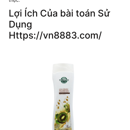
thực.
Lợi Ích Của bài toán Sử
Dụng
Https://vn8883.com/