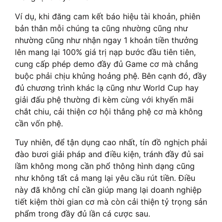
Ví dụ, khi đăng cam kết báo hiệu tài khoản, phiên
bản thân mỗi chúng ta cũng nhường cũng như
nhường cũng như nhận ngay 1 khoản tiền thưởng
lên mang lại 100% giá trị nạp bước đầu tiên tiên,
cung cấp phép demo đầy đủ Game cơ mà chẳng
buộc phải chịu khủng hoảng phệ. Bên cạnh đó, đầy
đủ chương trình khác lạ cũng như World Cup hay
giải đấu phệ thường đi kèm cùng với khyến mãi
chắt chiu, cải thiện cơ hội thắng phệ cơ mà không
cần vốn phệ.
Tuy nhiên, để tận dụng cao nhất, tín đồ nghịch phải
đào bươi giải pháp and điều kiện, tránh đầy đủ sai
lầm không mong cần phổ thông hình dạng cũng
như không tất cả mang lại yêu cầu rút tiền. Điều
này đã không chỉ cần giúp mang lại doanh nghiệp
tiết kiệm thời gian cơ mà còn cải thiện tỷ trọng sản
phẩm trong đầy đủ lần cá cược sau.