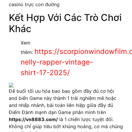
casino trực con đường
Kết Hợp Với Các Trò Chơi
Khác
Xem
https://scorpionwindowfilm.
thêm:
nelly-rapper-vintage-
shirt-17-2025/
Để buổi tối ưu hóa bao bao gồm đầy đủ cơ hội
and biến Game này thành 1 trải nghiệm mê hoặc
and nhấp nhánh, bài toán liên hiệp giữa đầy đủ
Điểm Đánh mạnh dạn Game phân minh trên
https://vn8883.com/
là 1 chiến lược tuyệt đối.
Không chỉ giúp tiêu bớt khủng hoảng, cơ mà chúng