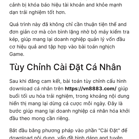
cảnh bị khóa báo hiệu tài khoản and khỏe mạnh
dạn trải nghiệm tốt hơn.
Quá trình này đã không chỉ cần thuận tiện thể and
đơn giản cơ mà còn bình lặng nhờ bộ máy kiểm tra
kép, giúp mang lại doanh nghiệp quản lý vốn đầu
cơ hiệu quả and tập hợp vào bài toán nghịch
Game.
Tùy Chỉnh Cài Đặt Cá Nhân
Sau khi đăng cam kết, bài toán tùy chỉnh cấu hình
download cá nhân trên
https://vn8883.com/
giúp
buổi tối ưu hóa trải nghiệm, trong khoảng nội dung
hiển thị mang lại dừng cá cược mỗi ngày. Đây là
bước giúp mang lại doanh nghiệp cá nhân hóa khởi
đầu theo mong cần riêng.
Bắt đầu bằng phương pháp vào phần "Cài Đặt" để
download nội dung, vấn đề hình dáng and tuyên