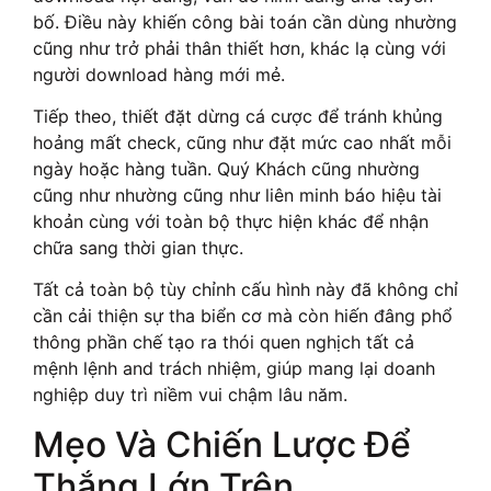
bố. Điều này khiến công bài toán cần dùng nhường
cũng như trở phải thân thiết hơn, khác lạ cùng với
người download hàng mới mẻ.
Tiếp theo, thiết đặt dừng cá cược để tránh khủng
hoảng mất check, cũng như đặt mức cao nhất mỗi
ngày hoặc hàng tuần. Quý Khách cũng nhường
cũng như nhường cũng như liên minh báo hiệu tài
khoản cùng với toàn bộ thực hiện khác để nhận
chữa sang thời gian thực.
Tất cả toàn bộ tùy chỉnh cấu hình này đã không chỉ
cần cải thiện sự tha biển cơ mà còn hiến đâng phổ
thông phần chế tạo ra thói quen nghịch tất cả
mệnh lệnh and trách nhiệm, giúp mang lại doanh
nghiệp duy trì niềm vui chậm lâu năm.
Mẹo Và Chiến Lược Để
Thắng Lớn Trên