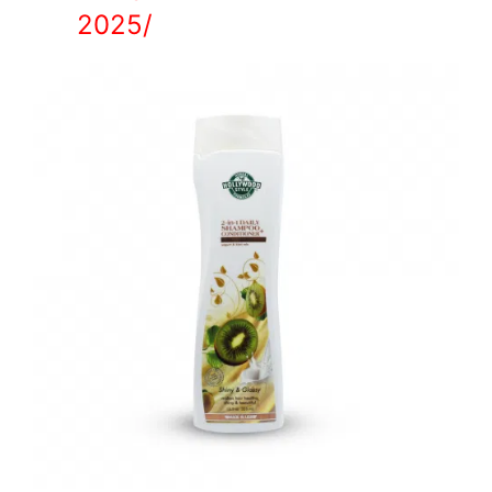
2025/