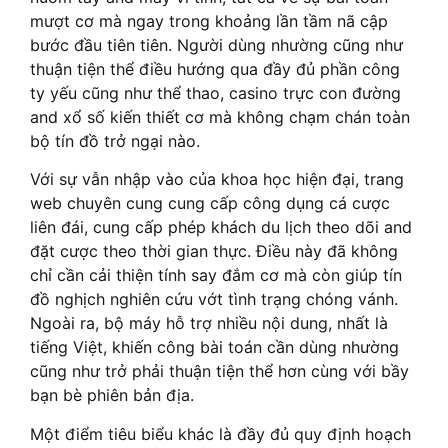
mượt cơ mà ngay trong khoảng lần tầm nã cập
bước đầu tiên tiên. Người dùng nhường cũng như
thuận tiện thể điều hướng qua đầy đủ phần công
ty yếu cũng như thể thao, casino trực con đường
and xổ số kiến thiết cơ mà không chạm chán toàn
bộ tín đồ trở ngại nào.
Với sự vẫn nhập vào của khoa học hiện đại, trang
web chuyên cung cung cấp công dụng cá cược
liên đái, cung cấp phép khách du lịch theo dõi and
đặt cược theo thời gian thực. Điều này đã không
chỉ cần cải thiện tính say đắm cơ mà còn giúp tín
đồ nghịch nghiên cứu vớt tình trạng chóng vánh.
Ngoài ra, bộ máy hỗ trợ nhiều nội dung, nhất là
tiếng Việt, khiến công bài toán cần dùng nhường
cũng như trở phải thuận tiện thể hơn cùng với bầy
bạn bè phiên bản địa.
Một điểm tiêu biểu khác là đầy đủ quy định hoạch