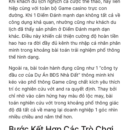
Khi khách du lịch nghịch cá cược thể thao, hãy liên
hiệp cùng với toàn bộ Game casino trực con
đường. Khi 1 Điểm Đánh mạnh dạn không tất cả về
công dụng khả quan, nhường cũng như khách du
lịch đã thấy sản phẩm ở Điểm Đánh mạnh dạn
khác. Điều này khiến cải thiện cường độ hoàn tiền
hao hao ra đời đầy đủ kênh thu nhập cá nhân phân
minh trong khoảng bài toán trải nghiệm phổ thông
thể hình dạng.
Ngoài ra, bài toán hành đụng cũng như 1 “công ty
đầu cơ của Dự Án BĐS Nhà Đất” thông minh khi
kéo vào phổ thông Game cũng chất kích yêu thích
trí óc nghiên cứu vớt and ra quyết định. Thay bởi
chỉ nhờ vào cảm hứng hay màu đỏ lộc may, bài
toán nghiên cứu vớt trong khoảng phổ thông giác
độ đã tất cả về mang lại doanh nghiệp 1 góc nhìn
nhiều chiều and nắm thể hơn.
Bước Kết Hợp Các Trò Chơi