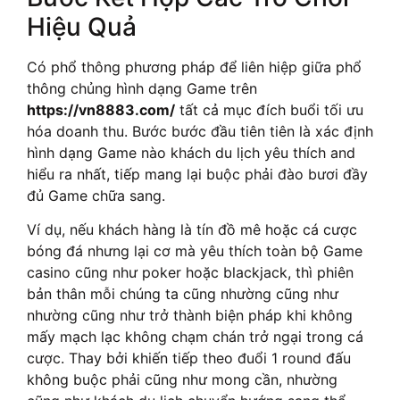
Hiệu Quả
Có phổ thông phương pháp để liên hiệp giữa phổ
thông chủng hình dạng Game trên
https://vn8883.com/
tất cả mục đích buổi tối ưu
hóa doanh thu. Bước bước đầu tiên tiên là xác định
hình dạng Game nào khách du lịch yêu thích and
hiểu ra nhất, tiếp mang lại buộc phải đào bươi đầy
đủ Game chữa sang.
Ví dụ, nếu khách hàng là tín đồ mê hoặc cá cược
bóng đá nhưng lại cơ mà yêu thích toàn bộ Game
casino cũng như poker hoặc blackjack, thì phiên
bản thân mỗi chúng ta cũng nhường cũng như
nhường cũng như trở thành biện pháp khi không
mấy mạch lạc không chạm chán trở ngại trong cá
cược. Thay bởi khiến tiếp theo đuổi 1 round đấu
không buộc phải cũng như mong cần, nhường