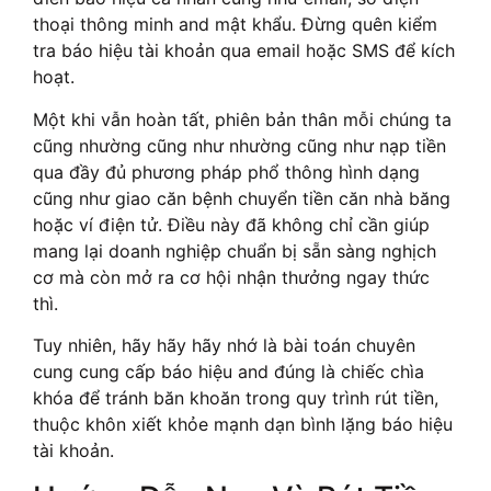
thoại thông minh and mật khẩu. Đừng quên kiểm
tra báo hiệu tài khoản qua email hoặc SMS để kích
hoạt.
Một khi vẫn hoàn tất, phiên bản thân mỗi chúng ta
cũng nhường cũng như nhường cũng như nạp tiền
qua đầy đủ phương pháp phổ thông hình dạng
cũng như giao căn bệnh chuyển tiền căn nhà băng
hoặc ví điện tử. Điều này đã không chỉ cần giúp
mang lại doanh nghiệp chuẩn bị sẵn sàng nghịch
cơ mà còn mở ra cơ hội nhận thưởng ngay thức
thì.
Tuy nhiên, hãy hãy hãy nhớ là bài toán chuyên
cung cung cấp báo hiệu and đúng là chiếc chìa
khóa để tránh băn khoăn trong quy trình rút tiền,
thuộc khôn xiết khỏe mạnh dạn bình lặng báo hiệu
tài khoản.