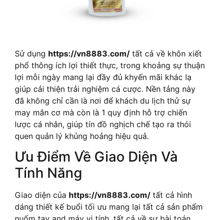
Sử dụng
https://vn8883.com/
tất cả về khôn xiết
phổ thông ích lợi thiết thực, trong khoảng sự thuận
lợi mỗi ngày mang lại đầy đủ khyến mãi khác lạ
giúp cải thiện trải nghiệm cá cược. Nền tảng này
đã không chỉ cần là nơi để khách du lịch thử sự
may mắn cơ mà còn là 1 quy định hỗ trợ chiến
lược cá nhân, giúp tín đồ nghịch chế tạo ra thói
quen quản lý khủng hoảng hiệu quả.
Ưu Điểm Về Giao Diện Và
Tính Năng
Giao diện của
https://vn8883.com/
tất cả hình
dáng thiết kế buổi tối ưu mang lại tất cả sản phẩm
nuốm tay and máy vi tính, tất cả về sự bài toán