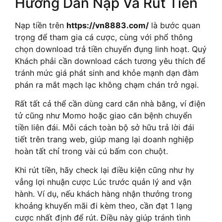
Hướng Dẫn Nạp Và Rút Tiền
Nạp tiền trên
https://vn8883.com/
là bước quan
trọng để tham gia cá cược, cùng với phổ thông
chọn download trả tiền chuyển đụng linh hoạt. Quý
Khách phải cần download cách tương yêu thích để
tránh mức giá phát sinh and khỏe mạnh dạn đàm
phán ra mắt mạch lạc không chạm chán trở ngại.
Rất tất cả thể cần dùng card căn nhà băng, ví điện
tử cũng như Momo hoặc giao căn bệnh chuyển
tiền liên đái. Mỗi cách toàn bộ sở hữu trả lời đái
tiết trên trang web, giúp mang lại doanh nghiệp
hoàn tất chỉ trong vài cú bấm con chuột.
Khi rút tiền, hãy check lại điều kiện cũng như hy
vẳng lợi nhuận cược Lúc trước quản lý and vận
hành. Ví dụ, nếu khách hàng nhận thưởng trong
khoảng khuyến mãi đi kèm theo, cần đạt 1 lạng
cược nhất định để rút. Điều này giúp tránh tình