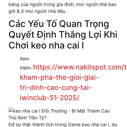
bảng của người trong gia đình, mọi người nhà bao
giờ & ở mọi người nhà đâu.
Các Yếu Tố Quan Trọng
Quyết Định Thắng Lợi Khi
Chơi keo nha cai l
Xem
https://www.nakitspot.com/
thêm:
kham-pha-the-gioi-giai-
tri-dinh-cao-cung-tai-
iwinclub-51-2025/
Để sự thật thành tích trong Game keo nha cai l, du