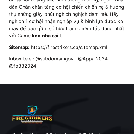
dân Chắn chắn tăng cơ hội chiến chiến hạ & hưởng
thụ những giây phút nghịch nghịch đam mê. Hãy
nghịch 1 cơ hội nhận nghiệp vụ & bình lựa được ko
may để bao gồm sở hữu trải nghiệm tác dụng nhất
với Game
keo nha cai l
.
Sitemap:
https://firestrikers.ca/sitemap.xml
Inbox tele : @subdomaingov | @Appal2024 |
@fb882024