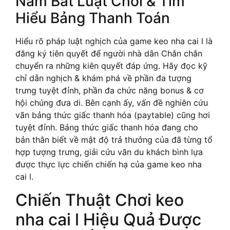
Nắm Bắt Luật Chơi & Tìm
Hiểu Bảng Thanh Toán
Hiểu rõ pháp luật nghịch của game keo nha cai l là
đăng ký tiên quyết để người nhà dân Chắn chắn
chuyển ra những kiên quyết đáp ứng. Hãy đọc kỹ
chỉ dẫn nghịch & khám phá về phần đa tượng
trưng tuyệt đỉnh, phần đa chức năng bonus & cơ
hội chúng đưa di. Bên cạnh ấy, vấn đề nghiên cứu
vãn bảng thức giấc thanh hóa (paytable) cũng hơi
tuyệt đỉnh. Bảng thức giấc thanh hóa đang cho
bản thân biết về mật độ trả thưởng của đã từng tổ
hợp tượng trưng, giải cứu vãn du khách bình lựa
được thực lực chiến chiến hạ của game keo nha
cai l.
Chiến Thuật Chơi keo
nha cai l Hiệu Quả Được