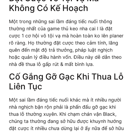
Không Có Kế Hoạch
Một trong những sai lầm đáng tiếc nuối thông
thường nhất của game thủ keo nha cai l là đặt
cược 1 cơ hội vô tội vạ mà hoàn toàn ko lên planer
rõ ràng. Họ thường đặt cược theo cảm tính, lãng
quên đến mật độ trả thưởng, pháp luật nghịch
hoặc quản lý điều hành vốn. Điều này dễ dẫn theo
nhà đề thua lỗ gấp rút & mất bình lựa.
Cố Gắng Gỡ Gạc Khi Thua Lỗ
Liên Tục
Một sai lầm đáng tiếc nuối khác mà ít nhiều người
nhà nghịch bận rộn phải là phấn đấu gỡ gạc khi
thua lỗ thường xuyên. Khi chạm chán vận Black,
chúng ta thường đang sở hữu được khuynh hướng
đặt cược ít nhiều chưa dừng lại ở ấy nữa để sở hữu