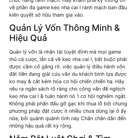
về phần đa game keo nha cai l rành mạch ban đầu
kiên quyết sở hữu tham gia vào.
Quản Lý Vốn Thông Minh &
Hiệu Quả
Quản lý vốn là nhân tài tuyệt đỉnh mà mọi game
thủ cá cược, lẫn cả về keo nha cai l, bắt buộc phải
được cầm cố gắng rõ. việc quản lý điều hành vốn
đắt tiền đang giải cứu vãn du khách bình lựa được
ko may & cắt kém hóa cơ hội chiến chiến hạ. Hãy
nêu ra ngân sách rõ ràng cho công vấn đề nghịch
keo nha cai l & tuân hành nó 1 cơ hội nghiêm ngặt.
Không phải phấn đấu gỡ gạc khi thua lỗ bởi chưng
phương pháp đặt cược ít nhiều chưa dừng lại ở ấy
nữa, bởi quánh quánh tính này Chắn chắn dẫn đến
những hậu quả rất kỳ rộng.