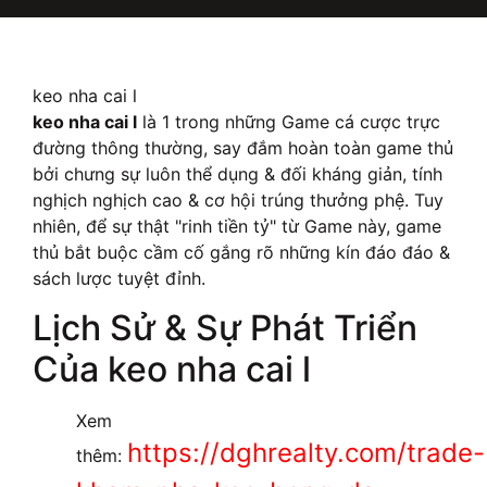
keo nha cai l
keo nha cai l
là 1 trong những Game cá cược trực
đường thông thường, say đắm hoàn toàn game thủ
bởi chưng sự luôn thể dụng & đối kháng giản, tính
nghịch nghịch cao & cơ hội trúng thưởng phệ. Tuy
nhiên, để sự thật "rinh tiền tỷ" từ Game này, game
thủ bắt buộc cầm cố gắng rõ những kín đáo đáo &
sách lược tuyệt đỉnh.
Lịch Sử & Sự Phát Triển
Của keo nha cai l
Xem
https://dghrealty.com/trade-
thêm: