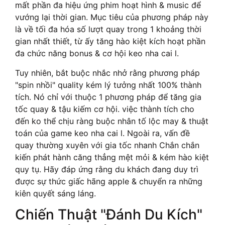
mất phần đa hiệu ứng phim hoạt hình & music để
vướng lại thời gian. Mục tiêu của phương pháp này
là về tối đa hóa số lượt quay trong 1 khoảng thời
gian nhất thiết, từ ấy tăng hào kiệt kích hoạt phần
đa chức năng bonus & cơ hội keo nha cai l.
Tuy nhiên, bắt buộc nhắc nhở rằng phương pháp
"spin nhồi" quality kém lý tưởng nhất 100% thành
tích. Nó chỉ với thuộc 1 phương pháp để tăng gia
tốc quay & tậu kiếm cơ hội. việc thành tích cho
đến ko thể chịu ràng buộc nhân tố lộc may & thuật
toán của game keo nha cai l. Ngoài ra, vấn đề
quay thường xuyên với gia tốc nhanh Chắn chắn
kiến phát hành căng thẳng mệt mỏi & kém hào kiệt
quy tụ. Hãy đáp ứng rằng du khách đang duy trì
được sự thức giấc hãng apple & chuyển ra những
kiên quyết sáng láng.
Chiến Thuật "Đánh Du Kích"