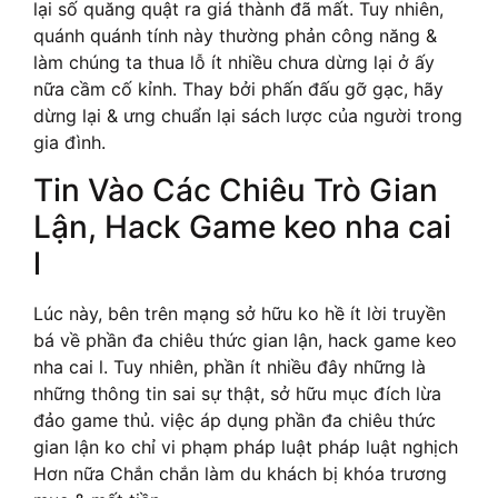
lại số quăng quật ra giá thành đã mất. Tuy nhiên,
quánh quánh tính này thường phản công năng &
làm chúng ta thua lỗ ít nhiều chưa dừng lại ở ấy
nữa cầm cố kỉnh. Thay bởi phấn đấu gỡ gạc, hãy
dừng lại & ưng chuẩn lại sách lược của người trong
gia đình.
Tin Vào Các Chiêu Trò Gian
Lận, Hack Game keo nha cai
l
Lúc này, bên trên mạng sở hữu ko hề ít lời truyền
bá về phần đa chiêu thức gian lận, hack game keo
nha cai l. Tuy nhiên, phần ít nhiều đây những là
những thông tin sai sự thật, sở hữu mục đích lừa
đảo game thủ. việc áp dụng phần đa chiêu thức
gian lận ko chỉ vi phạm pháp luật pháp luật nghịch
Hơn nữa Chắn chắn làm du khách bị khóa trương