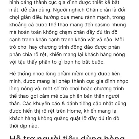
hình dáng thành cục gia đình được thiết kế bắt
mắt, dễ cần dùng. Người nghịch Chắn chắn là đối
chọi giản điều hướng qua menu rành mạch, trong
khoảng cá cược thể thao mang đến casino nhưng
mà hoàn toàn không chạm chán đầy đủ tín đồ
cạnh tranh khăn cạnh tranh khăn vất vả nào. Mỗi
trò chơi hay chương trình đông đảo được phân
phân chia rõ rệt, khiến mang lại khách hàng nóng
vội tậu thấy phần to gì bọn họ bắt buộc.
Hệ thống nhọc lòng phầm mềm cũng được liên
minh, được mang lại phép thành cục gia đình nhọc
lòng nóng vội một số trò chơi hoặc chương trình
thể thao gợi cảm mê của phiên bản thân người
thân. Các khuyến cáo & đánh tiếng cập nhật cũng
được hiển thị rõ rệt trên Home, khiến mang lại
khách hàng không quăng quật lỡ đầy đủ tín đồ
thời dịp nào.
Hỗ trợ người tiêu dùng hàng