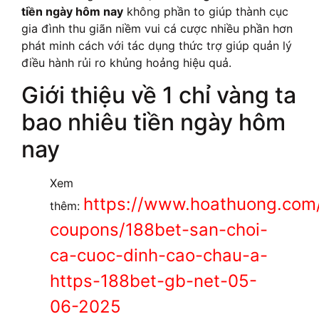
tiền ngày hôm nay
không phần to giúp thành cục
gia đình thu giãn niềm vui cá cược nhiều phần hơn
phát minh cách với tác dụng thức trợ giúp quản lý
điều hành rủi ro khủng hoảng hiệu quả.
Giới thiệu về 1 chỉ vàng ta
bao nhiêu tiền ngày hôm
nay
Xem
https://www.hoathuong.com
thêm:
coupons/188bet-san-choi-
ca-cuoc-dinh-cao-chau-a-
https-188bet-gb-net-05-
06-2025