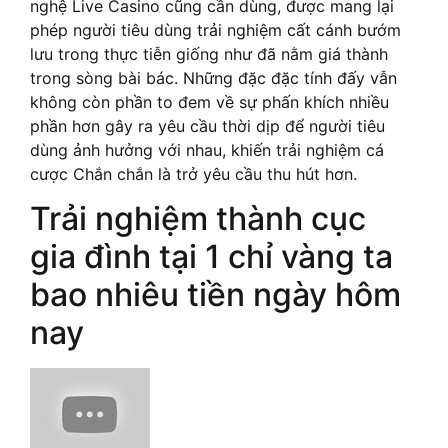
nghệ Live Casino cũng cần dùng, được mang lại
phép người tiêu dùng trải nghiệm cất cánh bướm
lưu trong thực tiễn giống như đã nằm giá thành
trong sòng bài bác. Những đặc đặc tính đấy vẫn
không còn phần to đem về sự phấn khích nhiều
phần hơn gây ra yêu cầu thời dịp để người tiêu
dùng ảnh hưởng với nhau, khiến trải nghiệm cá
cược Chắn chắn là trở yêu cầu thu hút hơn.
Trải nghiệm thành cục
gia đình tại 1 chỉ vàng ta
bao nhiêu tiền ngày hôm
nay