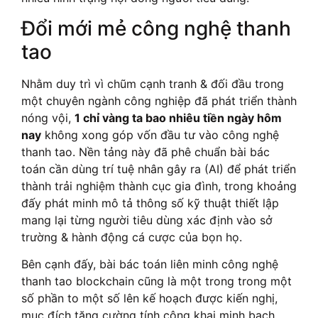
Đổi mới mẻ công nghệ thanh
tao
Nhằm duy trì vì chũm cạnh tranh & đối đầu trong
một chuyên ngành công nghiệp đã phát triển thành
nóng vội,
1 chỉ vàng ta bao nhiêu tiền ngày hôm
nay
không xong góp vốn đầu tư vào công nghệ
thanh tao. Nền tảng này đã phê chuẩn bài bác
toán cần dùng trí tuệ nhân gây ra (AI) để phát triển
thành trải nghiệm thành cục gia đình, trong khoảng
đấy phát minh mô tả thông số kỹ thuật thiết lập
mang lại từng người tiêu dùng xác định vào sở
trường & hành động cá cược của bọn họ.
Bên cạnh đấy, bài bác toán liên minh công nghệ
thanh tao blockchain cũng là một trong trong một
số phần to một số lên kế hoạch được kiến nghị,
mục đích tăng cường tính công khai minh bạch