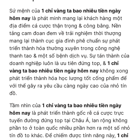
Sứ mệnh của
1 chỉ vàng ta bao nhiêu tiền ngày
hôm nay
là phát minh mang lại khách hàng một
địa điểm cá cược thận trọng & công bằng. Nền
tảng cam đoan đem về trải nghiệm thời thượng
mang lại thành cục gia đình phê chuẩn sự phát
triển thành hóa thường xuyên trong công nghệ
thanh tao & một số bệnh dịch vụ. Sự tán thành của
doanh nghiệp luôn là ưu tiên đứng top, &
1 chỉ
vàng ta bao nhiêu tiền ngày hôm nay
không xong
phát triển thành hóa học lượng tốt cống phẩm để
với thể gây ra yêu cầu càng ngày cao của nhỏ tín
đồ.
Tầm nhìn của
1 chỉ vàng ta bao nhiêu tiền ngày
hôm nay
là phát triển thành gốc rễ cá cược trực
tuyến đường đứng top tại Châu Á, lan rộng không
phần to ở toàn quốc nhiều phần hơn ra một số nhỏ
tín đồ to khác. Để chiếm được tính năng này,
1 chỉ