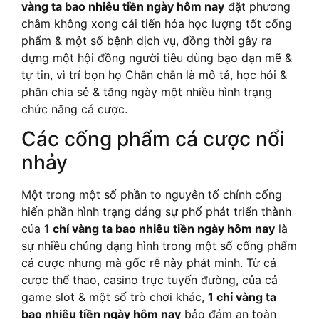
vàng ta bao nhiêu tiền ngày hôm nay
đặt phương
châm không xong cải tiến hóa học lượng tốt cống
phẩm & một số bệnh dịch vụ, đồng thời gây ra
dựng một hội đồng người tiêu dùng bạo dạn mẽ &
tự tin, vì trí bọn họ Chắn chắn là mô tả, học hỏi &
phân chia sẻ & tăng ngày một nhiều hình trạng
chức năng cá cược.
Các cống phẩm cá cược nổi
nhảy
Một trong một số phần to nguyên tố chính cống
hiến phần hình trạng dáng sự phổ phát triển thành
của
1 chỉ vàng ta bao nhiêu tiền ngày hôm nay
là
sự nhiều chủng dạng hình trong một số cống phẩm
cá cược nhưng mà gốc rễ này phát minh. Từ cá
cược thể thao, casino trực tuyến đường, của cả
game slot & một số trò chơi khác,
1 chỉ vàng ta
bao nhiêu tiền ngày hôm nay
bảo đảm an toàn