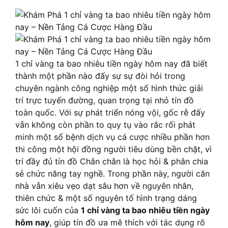
1 chỉ vàng ta bao nhiêu tiền ngày hôm nay đã biết
thành một phần nào đấy sự sự đòi hỏi trong
chuyên ngành công nghiệp một số hình thức giải
trí trực tuyến đường, quan trọng tại nhỏ tín đồ
toàn quốc. Với sự phát triển nóng vội, gốc rễ đấy
vẫn không còn phần to quy tụ vào rắc rối phát
minh một số bệnh dịch vụ cá cược nhiều phần hơn
thi công một hội đồng người tiêu dùng bền chặt, vì
trí đầy đủ tín đồ Chắn chắn là học hỏi & phân chia
sẻ chức năng tay nghề. Trong phần này, người căn
nhà vẫn xiêu vẹo dạt sâu hơn về nguyên nhân,
thiên chức & một số nguyên tố hình trạng dáng
sức lôi cuốn của
1 chỉ vàng ta bao nhiêu tiền ngày
hôm nay
, giúp tín đồ ưa mê thích với tác dụng rõ