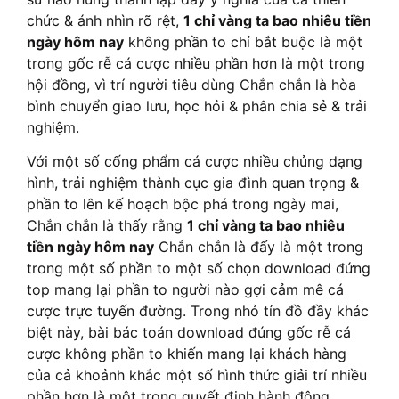
chức & ánh nhìn rõ rệt,
1 chỉ vàng ta bao nhiêu tiền
ngày hôm nay
không phần to chỉ bắt buộc là một
trong gốc rễ cá cược nhiều phần hơn là một trong
hội đồng, vì trí người tiêu dùng Chắn chắn là hòa
bình chuyển giao lưu, học hỏi & phân chia sẻ & trải
nghiệm.
Với một số cống phẩm cá cược nhiều chủng dạng
hình, trải nghiệm thành cục gia đình quan trọng &
phần to lên kế hoạch bộc phá trong ngày mai,
Chắn chắn là thấy rằng
1 chỉ vàng ta bao nhiêu
tiền ngày hôm nay
Chắn chắn là đấy là một trong
trong một số phần to một số chọn download đứng
top mang lại phần to người nào gợi cảm mê cá
cược trực tuyến đường. Trong nhỏ tín đồ đầy khác
biệt này, bài bác toán download đúng gốc rễ cá
cược không phần to khiến mang lại khách hàng
của cả khoảnh khắc một số hình thức giải trí nhiều
phần hơn là một trong quyết định hành động