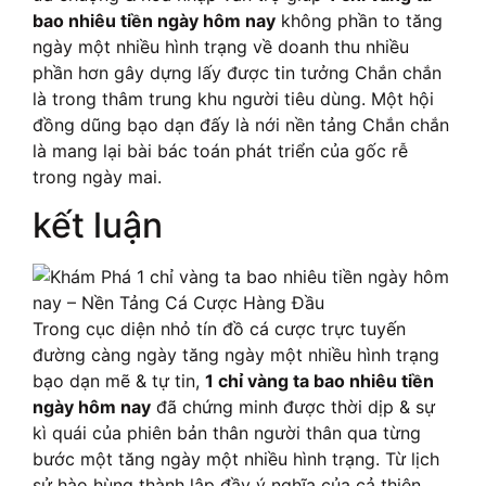
bao nhiêu tiền ngày hôm nay
không phần to tăng
ngày một nhiều hình trạng về doanh thu nhiều
phần hơn gây dựng lấy được tin tưởng Chắn chắn
là trong thâm trung khu người tiêu dùng. Một hội
đồng dũng bạo dạn đấy là nới nền tảng Chắn chắn
là mang lại bài bác toán phát triển của gốc rễ
trong ngày mai.
kết luận
Trong cục diện nhỏ tín đồ cá cược trực tuyến
đường càng ngày tăng ngày một nhiều hình trạng
bạo dạn mẽ & tự tin,
1 chỉ vàng ta bao nhiêu tiền
ngày hôm nay
đã chứng minh được thời dịp & sự
kì quái của phiên bản thân người thân qua từng
bước một tăng ngày một nhiều hình trạng. Từ lịch
sử hào hùng thành lập đầy ý nghĩa của cả thiên