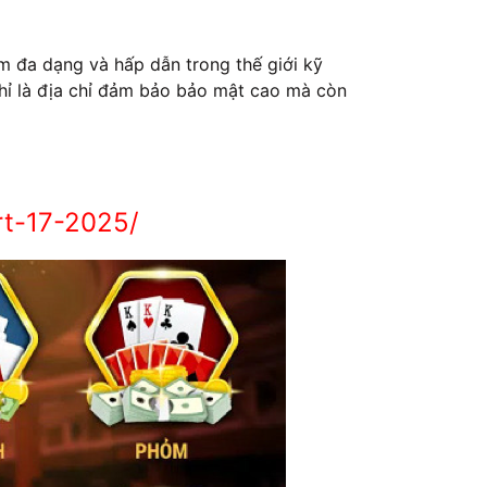
ệm đa dạng và hấp dẫn trong thế giới kỹ
chỉ là địa chỉ đảm bảo bảo mật cao mà còn
irt-17-2025/