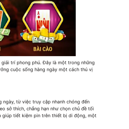
 giải trí phong phú. Đây là một trong những
hưởng cuộc sống hàng ngày một cách thú vị
g ngày, từ việc truy cập nhanh chóng đến
eo sở thích, chẳng hạn như chọn chủ đề tối
iúp tiết kiệm pin trên thiết bị di động, một