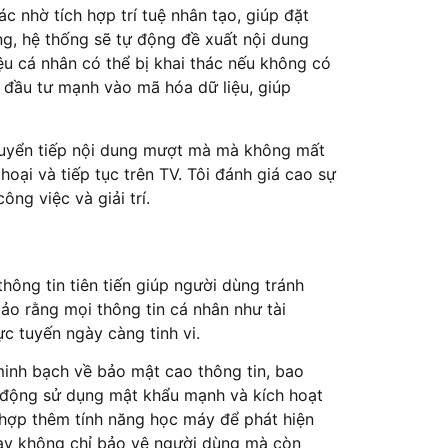
c nhờ tích hợp trí tuệ nhân tạo, giúp đặt
ng, hệ thống sẽ tự động đề xuất nội dung
liệu cá nhân có thể bị khai thác nếu không có
ã đầu tư mạnh vào mã hóa dữ liệu, giúp
chuyển tiếp nội dung mượt mà mà không mất
hoại và tiếp tục trên TV. Tôi đánh giá cao sự
ng việc và giải trí.
hông tin tiên tiến giúp người dùng tránh
ảo rằng mọi thông tin cá nhân như tài
c tuyến ngày càng tinh vi.
minh bạch về bảo mật cao thông tin, bao
 động sử dụng mật khẩu mạnh và kích hoạt
h hợp thêm tính năng học máy để phát hiện
 này không chỉ bảo vệ người dùng mà còn