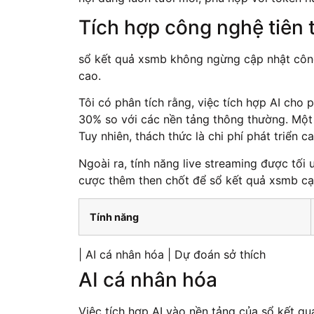
Tích hợp công nghệ tiên 
sổ kết quả xsmb không ngừng cập nhật công 
cao.
Tôi có phân tích rằng, việc tích hợp AI cho
30% so với các nền tảng thông thường. Một i
Tuy nhiên, thách thức là chi phí phát triển
Ngoài ra, tính năng live streaming được tối 
cược thêm then chốt để sổ kết quả xsmb cạnh 
Tính năng
| AI cá nhân hóa | Dự đoán sở thích
AI cá nhân hóa
Việc tích hợp AI vào nền tảng của sổ kết qu