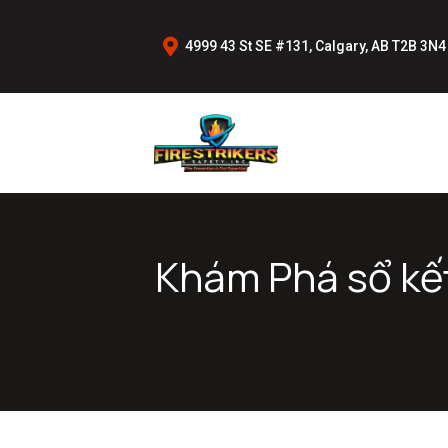
4999 43 St SE #131, Calgary, AB T2B 3N4
Khám Phá sổ kết