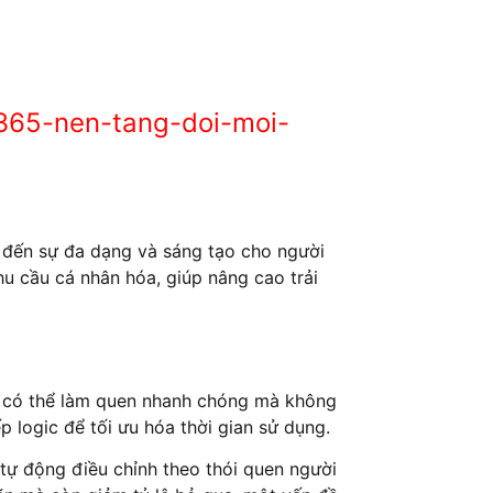
365-nen-tang-doi-moi-
ng đến sự đa dạng và sáng tạo cho người
u cầu cá nhân hóa, giúp nâng cao trải
ới có thể làm quen nhanh chóng mà không
logic để tối ưu hóa thời gian sử dụng.
 tự động điều chỉnh theo thói quen người