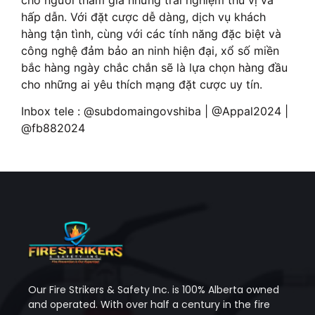
hấp dẫn. Với đặt cược dễ dàng, dịch vụ khách
hàng tận tình, cùng với các tính năng đặc biệt và
công nghệ đảm bảo an ninh hiện đại, xổ số miền
bắc hàng ngày chắc chắn sẽ là lựa chọn hàng đầu
cho những ai yêu thích mạng đặt cược uy tín.
Inbox tele : @subdomaingovshiba | @Appal2024 |
@fb882024
Our Fire Strikers & Safety Inc. is 100% Alberta owned
and operated. With over half a century in the fire