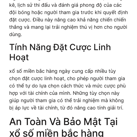
kê, lịch sử thi đấu và đánh giá phong độ của các
đội bóng hoặc người tham gia trước khi quyết định
đặt cược. Điều này nâng cao khả năng chiến chiến
thắng và mang lại trải nghiệm thú vị hơn cho người
dùng.
Tính Năng Đặt Cược Linh
Hoạt
xổ số miền bắc hàng ngày cung cấp nhiều tùy
chọn đặt cược linh hoạt, cho phép người tham gia
có thể tự do lựa chọn cách thức và mức cược phù
hợp với tài chính của mình. Những tùy chọn này
giúp người tham gia có thể trải nghiệm mà không
bị áp lực về tài chính, từ đó nâng cao tính giải trí.
An Toàn Và Bảo Mật Tại
xổ số miền bắc hàng