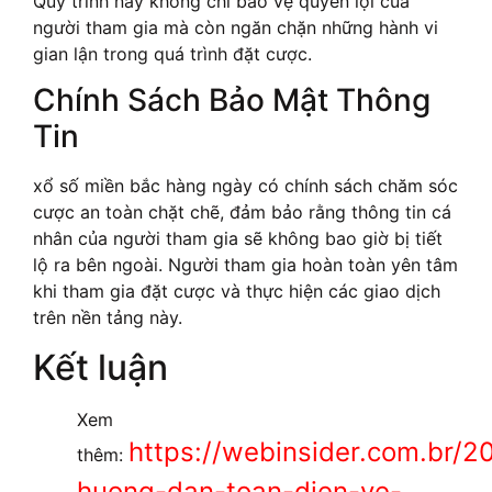
Quy trình này không chỉ bảo vệ quyền lợi của
người tham gia mà còn ngăn chặn những hành vi
gian lận trong quá trình đặt cược.
Chính Sách Bảo Mật Thông
Tin
xổ số miền bắc hàng ngày có chính sách chăm sóc
cược an toàn chặt chẽ, đảm bảo rằng thông tin cá
nhân của người tham gia sẽ không bao giờ bị tiết
lộ ra bên ngoài. Người tham gia hoàn toàn yên tâm
khi tham gia đặt cược và thực hiện các giao dịch
trên nền tảng này.
Kết luận
Xem
https://webinsider.com.br/2
thêm:
huong-dan-toan-dien-ve-