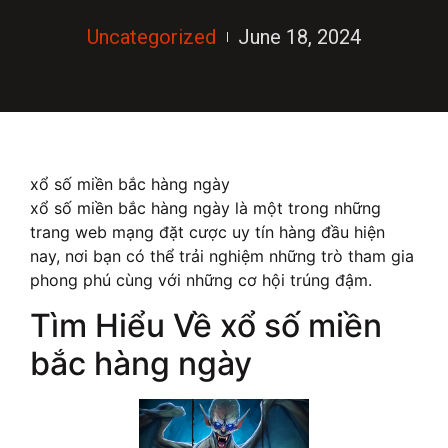
Uncategorized
June 18, 2024
xổ số miền bắc hàng ngày
xổ số miền bắc hàng ngày là một trong những
trang web mạng đặt cược uy tín hàng đầu hiện
nay, nơi bạn có thể trải nghiệm những trò tham gia
phong phú cùng với những cơ hội trúng đậm.
Tìm Hiểu Về xổ số miền
bắc hàng ngày