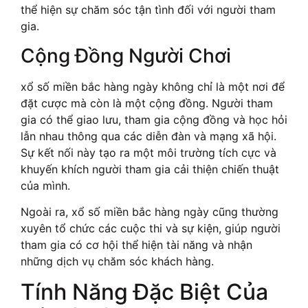
thể hiện sự chăm sóc tận tình đối với người tham
gia.
Cộng Đồng Người Chơi
xổ số miền bắc hàng ngày không chỉ là một nơi để
đặt cược mà còn là một cộng đồng. Người tham
gia có thể giao lưu, tham gia cộng đồng và học hỏi
lẫn nhau thông qua các diễn đàn và mạng xã hội.
Sự kết nối này tạo ra một môi trường tích cực và
khuyến khích người tham gia cải thiện chiến thuật
của mình.
Ngoài ra, xổ số miền bắc hàng ngày cũng thường
xuyên tổ chức các cuộc thi và sự kiện, giúp người
tham gia có cơ hội thể hiện tài năng và nhận
những dịch vụ chăm sóc khách hàng.
Tính Năng Đặc Biệt Của