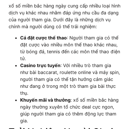
xổ số miền bắc hàng ngày cung cấp nhiều loại hình
dịch vụ khác nhau nhằm đáp ứng nhu cầu đa dạng
của người tham gia. Dưới đây là những dịch vụ
chính mà người dùng có thể trải nghiệm:
Cá đặt cược thể thao
: Người tham gia có thể
đặt cược vào nhiều môn thể thao khác nhau,
từ bóng đá, tennis đến các môn thể thao điện
tử.
Casino trực tuyến
: Với nhiều trò tham gia
như bài baccarat, roulette online và máy spin,
người tham gia có thể tận hưởng cảm giác
như đang ở trong một trò tham gia bài thực
thụ.
Khuyến mãi và thưởng
: xổ số miền bắc hàng
ngày thường xuyên tổ chức deal cực ngon,
giúp người tham gia có thêm động lực tham
gia.