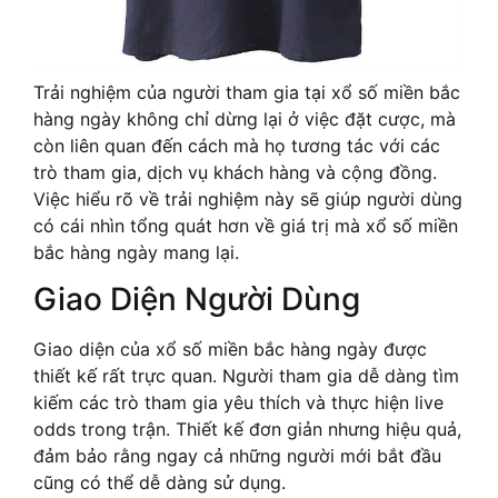
Trải nghiệm của người tham gia tại xổ số miền bắc
hàng ngày không chỉ dừng lại ở việc đặt cược, mà
còn liên quan đến cách mà họ tương tác với các
trò tham gia, dịch vụ khách hàng và cộng đồng.
Việc hiểu rõ về trải nghiệm này sẽ giúp người dùng
có cái nhìn tổng quát hơn về giá trị mà xổ số miền
bắc hàng ngày mang lại.
Giao Diện Người Dùng
Giao diện của xổ số miền bắc hàng ngày được
thiết kế rất trực quan. Người tham gia dễ dàng tìm
kiếm các trò tham gia yêu thích và thực hiện live
odds trong trận. Thiết kế đơn giản nhưng hiệu quả,
đảm bảo rằng ngay cả những người mới bắt đầu
cũng có thể dễ dàng sử dụng.