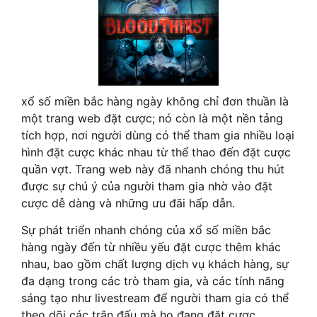
xổ số miền bắc hàng ngày không chỉ đơn thuần là
một trang web đặt cược; nó còn là một nền tảng
tích hợp, nơi người dùng có thể tham gia nhiều loại
hình đặt cược khác nhau từ thể thao đến đặt cược
quần vợt. Trang web này đã nhanh chóng thu hút
được sự chú ý của người tham gia nhờ vào đặt
cược dễ dàng và những ưu đãi hấp dẫn.
Sự phát triển nhanh chóng của xổ số miền bắc
hàng ngày đến từ nhiều yếu đặt cược thêm khác
nhau, bao gồm chất lượng dịch vụ khách hàng, sự
đa dạng trong các trò tham gia, và các tính năng
sáng tạo như livestream để người tham gia có thể
theo dõi các trận đấu mà họ đang đặt cược.