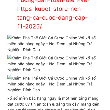
https-kubet-store-nen-
tang-ca-cuoc-dang-cap-
11-2025/
xổ số miền bắc hàng ngày là một nền tảng mạng
đặt cược uy tín an toàn & đáng tin cậy, mang đến
cho người tham gia những trải nghiệm thú vị và