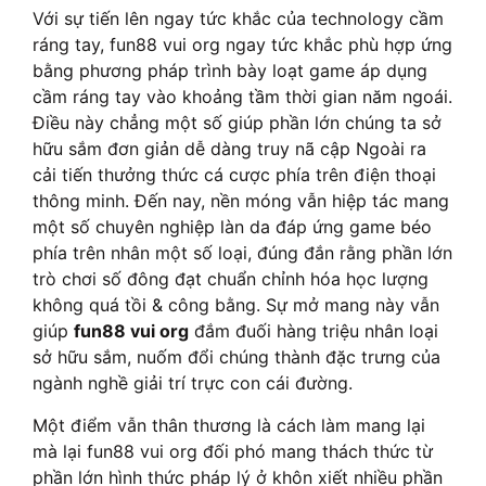
Với sự tiến lên ngay tức khắc của technology cầm
ráng tay, fun88 vui org ngay tức khắc phù hợp ứng
bằng phương pháp trình bày loạt game áp dụng
cầm ráng tay vào khoảng tầm thời gian năm ngoái.
Điều này chẳng một số giúp phần lớn chúng ta sở
hữu sắm đơn giản dễ dàng truy nã cập Ngoài ra
cải tiến thưởng thức cá cược phía trên điện thoại
thông minh. Đến nay, nền móng vẫn hiệp tác mang
một số chuyên nghiệp làn da đáp ứng game béo
phía trên nhân một số loại, đúng đắn rằng phần lớn
trò chơi số đông đạt chuẩn chỉnh hóa học lượng
không quá tồi & công bằng. Sự mở mang này vẫn
giúp
fun88 vui org
đắm đuối hàng triệu nhân loại
sở hữu sắm, nuốm đổi chúng thành đặc trưng của
ngành nghề giải trí trực con cái đường.
Một điểm vẫn thân thương là cách làm mang lại
mà lại fun88 vui org đối phó mang thách thức từ
phần lớn hình thức pháp lý ở khôn xiết nhiều phần