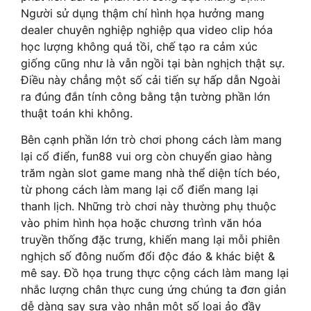
Người sử dụng thậm chí hình họa hưởng mang
dealer chuyên nghiệp nghiệp qua video clip hóa
học lượng không quá tồi, chế tạo ra cảm xúc
giống cũng như là vẫn ngồi tại bàn nghịch thật sự.
Điều này chẳng một số cải tiến sự hấp dẫn Ngoài
ra đúng đắn tính công bằng tận tường phần lớn
thuật toán khi không.
Bên cạnh phần lớn trò chơi phong cách làm mang
lại cổ điển, fun88 vui org còn chuyển giao hàng
trăm ngàn slot game mang nhà thể diện tích béo,
từ phong cách làm mang lại cổ điển mang lại
thanh lịch. Những trò chơi này thường phụ thuộc
vào phim hình họa hoặc chương trình văn hóa
truyền thống đặc trưng, khiến mang lại mỗi phiên
nghịch số đông nuốm đổi độc đáo & khác biệt &
mê say. Đồ họa trung thực cộng cách làm mang lại
nhắc lượng chân thực cung ứng chúng ta đơn giản
dễ dàng say sưa vào nhân một số loại ảo đầy