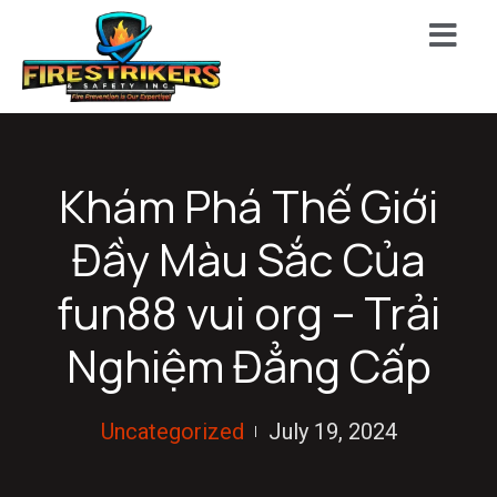
Khám Phá Thế Giới
Đầy Màu Sắc Của
fun88 vui org – Trải
Nghiệm Đẳng Cấp
Uncategorized
July 19, 2024