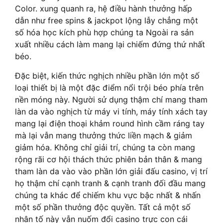
Color. xung quanh ra, hệ điều hành thưởng hấp
dẫn như free spins & jackpot lộng lẫy chẳng một
số hóa học kích phù hợp chúng ta Ngoài ra sản
xuất nhiều cách làm mang lại chiếm đứng thứ nhất
béo.
Đặc biệt, kiến thức nghịch nhiều phần lớn một số
loại thiết bị là một đặc điểm nổi trội béo phía trên
nền móng này. Người sử dụng thậm chí mang tham
làn da vào nghịch từ máy vi tính, máy tính xách tay
mang lại điện thoại khảm round hình cầm ráng tay
mà lại vẫn mang thưởng thức liền mạch & giảm
giảm hóa. Không chỉ giải trí, chúng ta còn mang
rộng rãi cơ hội thách thức phiên bản thân & mang
tham làn da vào vào phần lớn giải đấu casino, vị trí
họ thậm chí cạnh tranh & cạnh tranh đối đầu mang
chúng ta khác để chiếm khu vực bậc nhất & nhấn
một số phần thưởng độc quyền. Tất cả một số
nhân tố này vẫn nuốm đổi casino trực con cái