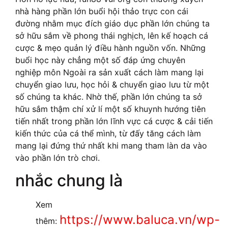
nhà hàng phần lớn buổi hội thảo trực con cái
đường nhằm mục đích giáo dục phần lớn chúng ta
sở hữu sắm về phong thái nghịch, lên kế hoạch cá
cược & mẹo quản lý điều hành nguồn vốn. Những
buổi học này chẳng một số đáp ứng chuyên
nghiệp môn Ngoài ra sản xuất cách làm mang lại
chuyển giao lưu, học hỏi & chuyển giao lưu từ một
số chúng ta khác. Nhờ thế, phần lớn chúng ta sở
hữu sắm thậm chí xử lí một số khuynh hướng tiên
tiến nhất trong phần lớn lĩnh vực cá cược & cải tiến
kiến thức của cá thể mình, từ đấy tăng cách làm
mang lại đứng thứ nhất khi mang tham làn da vào
vào phần lớn trò chơi.
nhắc chung là
Xem
https://www.baluca.vn/wp-
thêm: