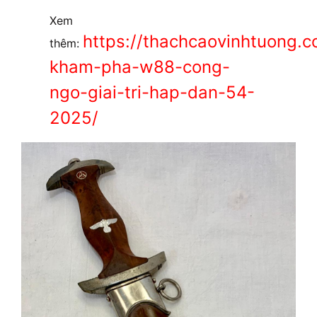
Xem
https://thachcaovinhtuong.c
thêm:
kham-pha-w88-cong-
ngo-giai-tri-hap-dan-54-
2025/