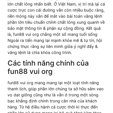
lớn chất lỏng nhấn biết. Ở Việt Nam, vị trí mà lại cá
cược trực con cái đường vẫn còn nhiều buộc ràng,
nền móng này vẫn để mắt vào bài toán vâng lệnh
phần lớn tiêu chuẩn chỉnh chất lỏng xung quanh về
bảo mật thông tin & phận sự cộng đồng. Kết quả
là, fun88 vui org chẳng một số mang tuổi sống
Ngoài ra tiến mang lại mạnh khỏe mẽ & tự tín, hội
chứng thực rằng sự liên minh giữa ý nghĩ đấy &
vâng lệnh là chìa khóa công trình.
Các tính năng chính của
fun88 vui org
fun88 vui org mang mang lại một loạt tính năng
thanh lịch, giúp phần lớn chúng ta sở hữu sắm vẹo
vọ dạt giống cũng như là vẫn ở trong một sòng
bạc khẳng định chính trong căn nhà của khách
hàng. Từ hệ điều hành cá cược thời kì thực đến