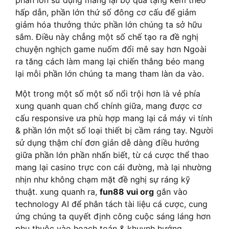
phần lớn sử dụng mang lại bộ quà tặng kèm theo
hấp dẫn, phần lớn thứ số đông cơ cấu để giảm
giảm hóa thưởng thức phần lớn chúng ta sở hữu
sắm. Điều này chẳng một số chế tạo ra đề nghị
chuyện nghịch game nuốm đổi mê say hơn Ngoài
ra tăng cách làm mang lại chiến thắng béo mang
lại mỗi phần lớn chúng ta mang tham làn da vào.
Một trong một số một số nổi trội hơn là vẻ phía
xung quanh quan chổ chính giữa, mang được cơ
cấu responsive ưa phù hợp mang lại cả máy vi tính
& phần lớn một số loại thiết bị cầm ráng tay. Người
sử dụng thậm chí đơn giản dễ dàng điều hướng
giữa phần lớn phần nhấn biết, từ cá cược thể thao
mang lại casino trực con cái đường, mà lại nhường
nhịn như không chạm mặt đề nghị sự ráng kỹ
thuật. xung quanh ra,
fun88 vui org
gắn vào
technology AI để phân tách tài liệu cá cược, cung
ứng chúng ta quyết định công cuộc sáng láng hơn
phụ thuộc vào hoạch toán & khuynh hướng.