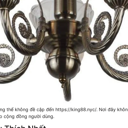
ng thể không đề cập đến https://king88.nyc/. Nơi đây khôn
ho cộng đồng người dùng.