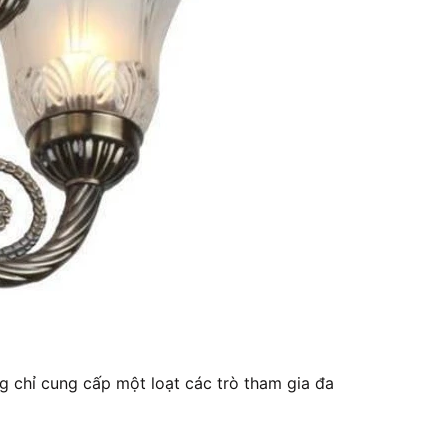
g chỉ cung cấp một loạt các trò tham gia đa