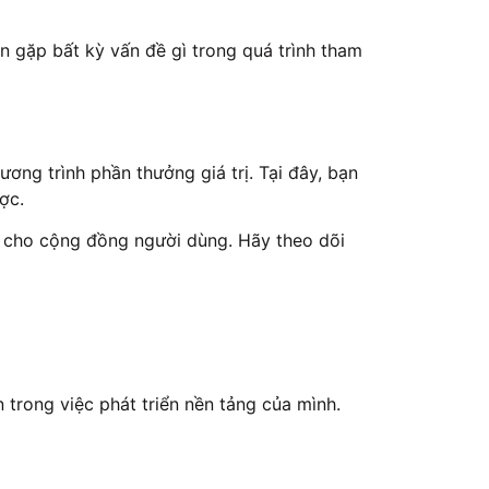
 gặp bất kỳ vấn đề gì trong quá trình tham
ương trình phần thưởng giá trị. Tại đây, bạn
ợc.
n cho cộng đồng người dùng. Hãy theo dõi
trong việc phát triển nền tảng của mình.