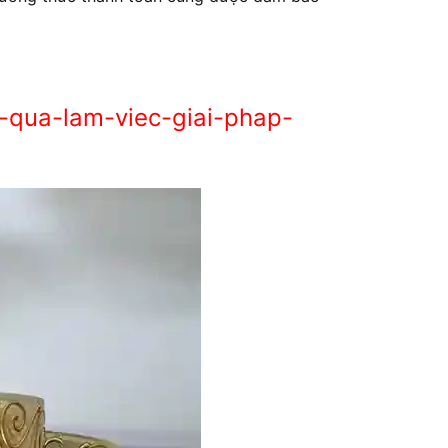
u-qua-lam-viec-giai-phap-