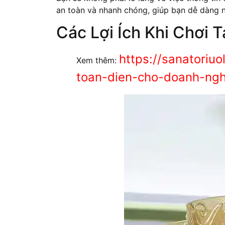
an toàn và nhanh chóng, giúp bạn dễ dàng nạ
Các Lợi Ích Khi Chơi T
https://sanatoriu
Xem thêm:
toan-dien-cho-doanh-ngh