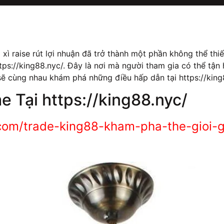
 xì raise rút lợi nhuận đã trở thành một phần không thể thiế
tps://king88.nyc/. Đây là nơi mà người tham gia có thể tận 
 sẽ cùng nhau khám phá những điều hấp dẫn tại https://king
 Tại https://king88.nyc/
g.com/trade-king88-kham-pha-the-gioi-gi