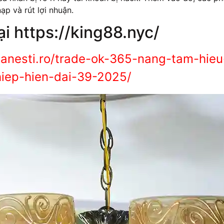
p và rút lợi nhuận.
ại https://king88.nyc/
olanesti.ro/trade-ok-365-nang-tam-hie
iep-hien-dai-39-2025/