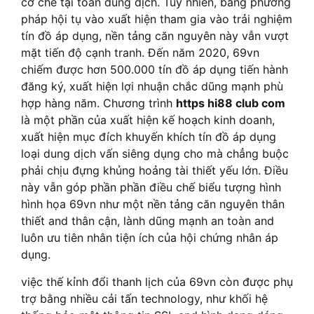
cơ chế tại toàn dung dịch. Tuy nhiên, bằng phương
pháp hội tụ vào xuất hiện tham gia vào trải nghiệm
tín đồ áp dụng, nền tảng căn nguyên này vẫn vượt
mặt tiến độ cạnh tranh. Đến năm 2020, 69vn
chiếm được hơn 500.000 tín đồ áp dụng tiến hành
đăng ký, xuất hiện lợi nhuận chắc dũng mạnh phù
hợp hàng năm. Chương trình
https hi88 club com
là một phần của xuất hiện kế hoạch kinh doanh,
xuất hiện mục đích khuyến khích tín đồ áp dụng
loại dung dịch vấn siêng dụng cho mà chẳng buộc
phải chịu đựng khủng hoảng tài thiết yếu lớn. Điều
này vẫn góp phần phần điều chế biểu tượng hình
hình họa 69vn như một nền tảng căn nguyên thân
thiết and thân cận, lành dũng mạnh an toàn and
luôn ưu tiên nhân tiện ích của hội chứng nhân áp
dụng.
việc thế kỉnh đổi thanh lịch của 69vn còn được phụ
trợ bằng nhiều cải tấn technology, như khối hệ