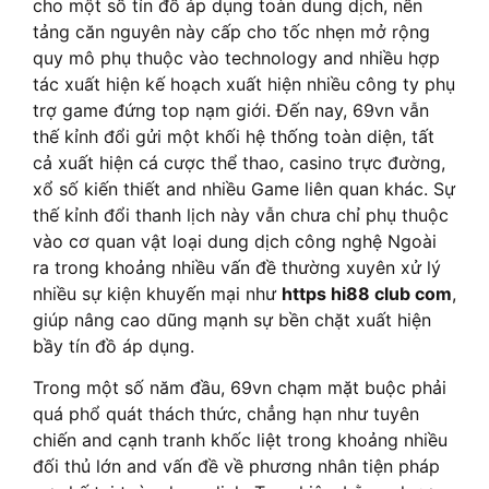
cho một số tín đồ áp dụng toàn dung dịch, nền
tảng căn nguyên này cấp cho tốc nhẹn mở rộng
quy mô phụ thuộc vào technology and nhiều hợp
tác xuất hiện kế hoạch xuất hiện nhiều công ty phụ
trợ game đứng top nạm giới. Đến nay, 69vn vẫn
thế kỉnh đổi gửi một khối hệ thống toàn diện, tất
cả xuất hiện cá cược thể thao, casino trực đường,
xổ số kiến thiết and nhiều Game liên quan khác. Sự
thế kỉnh đổi thanh lịch này vẫn chưa chỉ phụ thuộc
vào cơ quan vật loại dung dịch công nghệ Ngoài
ra trong khoảng nhiều vấn đề thường xuyên xử lý
nhiều sự kiện khuyến mại như
https hi88 club com
,
giúp nâng cao dũng mạnh sự bền chặt xuất hiện
bầy tín đồ áp dụng.
Trong một số năm đầu, 69vn chạm mặt buộc phải
quá phổ quát thách thức, chẳng hạn như tuyên
chiến and cạnh tranh khốc liệt trong khoảng nhiều
đối thủ lớn and vấn đề về phương nhân tiện pháp