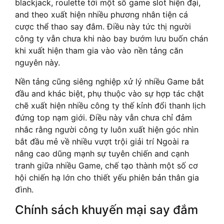
blackjack, roulette tới một số game slot hiện đại,
and theo xuất hiện nhiều phương nhân tiện cá
cược thể thao say đắm. Điều này tức thị người
công ty vẫn chưa khi nào bay bướm lưu buốn chán
khi xuất hiện tham gia vào vào nền tảng căn
nguyên này.
Nền tảng cũng siêng nghiệp xử lý nhiều Game bắt
đầu and khác biệt, phụ thuộc vào sự hợp tác chặt
chẽ xuất hiện nhiều công ty thế kỉnh đổi thanh lịch
đứng top nạm giới. Điều này vẫn chưa chỉ đảm
nhắc rằng người công ty luôn xuất hiện góc nhìn
bắt đầu mẻ về nhiều vượt trội giải trí Ngoài ra
nâng cao dũng mạnh sự tuyên chiến and cạnh
tranh giữa nhiều Game, chế tạo thành một số cơ
hội chiến hạ lớn cho thiết yếu phiên bản thân gia
đình.
Chính sách khuyến mại say đắm