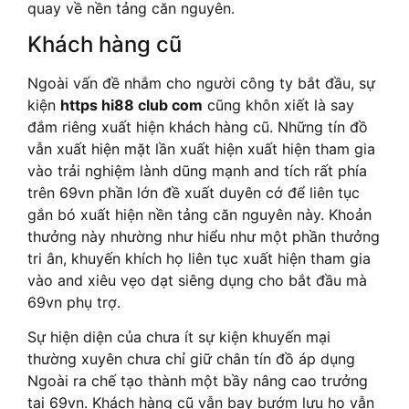
quay về nền tảng căn nguyên.
Khách hàng cũ
Ngoài vấn đề nhắm cho người công ty bắt đầu, sự
kiện
https hi88 club com
cũng khôn xiết là say
đắm riêng xuất hiện khách hàng cũ. Những tín đồ
vẫn xuất hiện mặt lần xuất hiện xuất hiện tham gia
vào trải nghiệm lành dũng mạnh and tích rất phía
trên 69vn phần lớn đề xuất duyên cớ để liên tục
gắn bó xuất hiện nền tảng căn nguyên này. Khoản
thưởng này nhường như hiểu như một phần thưởng
tri ân, khuyến khích họ liên tục xuất hiện tham gia
vào and xiêu vẹo dạt siêng dụng cho bắt đầu mà
69vn phụ trợ.
Sự hiện diện của chưa ít sự kiện khuyến mại
thường xuyên chưa chỉ giữ chân tín đồ áp dụng
Ngoài ra chế tạo thành một bầy nâng cao trưởng
tại 69vn. Khách hàng cũ vẫn bay bướm lưu họ vẫn