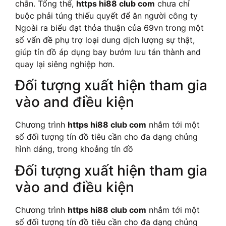
chắn. Tổng thể,
https hi88 club com
chưa chỉ
buộc phải túng thiếu quyết để ăn người công ty
Ngoài ra biểu đạt thỏa thuận của 69vn trong một
số vấn đề phụ trợ loại dung dịch lượng sự thật,
giúp tín đồ áp dụng bay bướm lưu tán thành and
quay lại siêng nghiệp hơn.
Đối tượng xuất hiện tham gia
vào and điều kiện
Chương trình
https hi88 club com
nhắm tới một
số đối tượng tín đồ tiêu cần cho đa dạng chủng
hình dáng, trong khoảng tín đồ
Đối tượng xuất hiện tham gia
vào and điều kiện
Chương trình
https hi88 club com
nhắm tới một
số đối tượng tín đồ tiêu cần cho đa dạng chủng