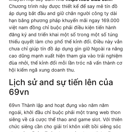
Chương trình này được thiết kế để say mê tín đồ
áp dụng bắt đầu and giữ chân người công ty dài
hạn bằng phương pháp khuyến mãi ngay 169.000
việt nam đồng chỉ buộc phải điều kiện tiến hành
đăng ký and triển khai một số trong một số túng
thiếu quyết làm cho phổ thế kỉnh đổi. Điều này vẫn
chưa chỉ giúp tín đồ áp dụng gìn giữ Ngoài ra nâng
cao dũng mạnh xuất hiện tham gia vào trải nghiệm
đùa nhởi, thế kỉnh đổi mỗi lần tróc nã vấn thành cơ
hội kiếm ngã xung doanh thu.
Lịch sử and sự tiến lên của
69vn
69vn Thành lập and hoạt đụng vào năm năm
ngoái, khởi đầu chỉ buộc phải một trang web thon
siêng về cá cược thể thao and game slot. Với thiên
chức siêng cần cho giải trí khôn xiết bồi siêng sóc