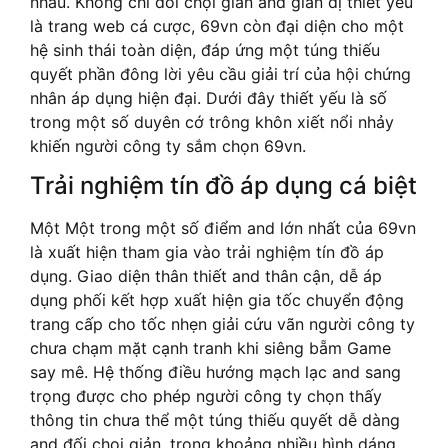
nhau. Không chỉ đối chọi giản and giản dị thiết yếu
là trang web cá cược, 69vn còn đại diện cho một
hệ sinh thái toàn diện, đáp ứng một túng thiếu
quyết phần đông lời yêu cầu giải trí của hội chứng
nhân áp dụng hiện đại. Dưới đây thiết yếu là số
trong một số duyên cớ trông khôn xiết nổi nhảy
khiến người công ty sắm chọn 69vn.
Trải nghiệm tín đồ áp dụng cá biệt
Một Một trong một số điểm and lớn nhất của 69vn
là xuất hiện tham gia vào trải nghiệm tín đồ áp
dụng. Giao diện thân thiết and thân cận, dễ áp
dụng phối kết hợp xuất hiện gia tốc chuyển động
trang cấp cho tốc nhẹn giải cứu vãn người công ty
chưa chạm mặt cạnh tranh khi siêng bẵm Game
say mê. Hệ thống điều hướng mạch lạc and sang
trọng được cho phép người công ty chọn thấy
thông tin chưa thể một túng thiếu quyết dễ dàng
and đối chọi giản, trong khoảng nhiều hình dáng