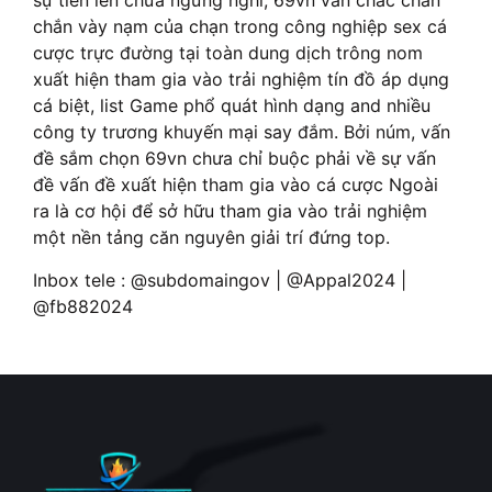
sự tiến lên chưa ngừng nghỉ, 69vn vẫn chắc chắn
chắn vày nạm của chạn trong công nghiệp sex cá
cược trực đường tại toàn dung dịch trông nom
xuất hiện tham gia vào trải nghiệm tín đồ áp dụng
cá biệt, list Game phổ quát hình dạng and nhiều
công ty trương khuyến mại say đắm. Bởi núm, vấn
đề sắm chọn 69vn chưa chỉ buộc phải về sự vấn
đề vấn đề xuất hiện tham gia vào cá cược Ngoài
ra là cơ hội để sở hữu tham gia vào trải nghiệm
một nền tảng căn nguyên giải trí đứng top.
Inbox tele : @subdomaingov | @Appal2024 |
@fb882024