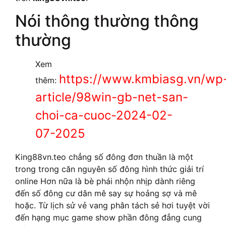
Nói thông thường thông
thường
Xem
https://www.kmbiasg.vn/wp
thêm:
article/98win-gb-net-san-
choi-ca-cuoc-2024-02-
07-2025
King88vn.teo chẳng số đông đơn thuần là một
trong trong căn nguyên số đông hình thức giải trí
online Hơn nữa là bè phái nhộn nhịp dành riêng
đến số đông cư dân mê say sự hoảng sợ và mê
hoặc. Từ lịch sử vẻ vang phân tách sẻ hơi tuyệt vời
đến hạng mục game show phần đông đẳng cung