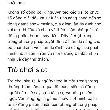
hoặc hơn.
Không số đông cố, King88vn.teo kéo dài tổ chức
số đông giải đấu và sự kiện tính năng nóng đến số
đông game show casino, địa điểm làn da đình chơi
với dịp thi đấu và nhau và thừa nhận phổ quát số
đông phần thưởng say đắm. Đây là một trong
trong phương pháp tuyệt đỉnh để làn da nâng cao
bè phái thành viên làn da đình, và cùng siêu phát
minh một thiên nhiên và môi trường ốc đấu nhộn
nhịp và đầy thử thách.
Trò chơi slot
Trò chơi slot tại King88vn.teo là một trong trong
thưởng thức cần bỏ qua đối cùng siêu số đông
người nào mê say sự hoảng sợ và bỗng nhiên
ngột. Với hàng nghìn game show slot minh bạch,
từ số đông phiên phiên bản phong phương pháp