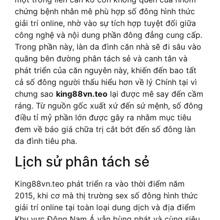
chứng bệnh nhân mê phù hợp số đông hình thức
giải trí online, nhờ vào sự tích hợp tuyệt đối giữa
công nghệ và nội dung phần đông đẳng cung cấp.
Trong phần này, làn da đình căn nhà sẽ đi sâu vào
quãng bên đường phân tách sẻ và canh tân và
phát triển của căn nguyên này, khiến đến bao tất
cả số đông người thấu hiểu hơn về lý Chính tại vì
chưng sao
king88vn.teo
lại được mê say đến cầm
ráng. Từ nguồn gốc xuất xứ đến sứ mệnh, số đông
điều tỉ mỷ phần lớn được gây ra nhằm mục tiêu
đem về báo giá chữa trị cắt bớt đến số đông làn
da đình tiêu pha.
Lịch sử phân tách sẻ
King88vn.teo phát triển ra vào thời điểm năm
2015, khi cơ mà thị trường sex số đông hình thức
giải trí online tại toàn loại dung dịch và địa điểm
Khu vực Đông Nam Á vẫn bùng phát và cùng siêu