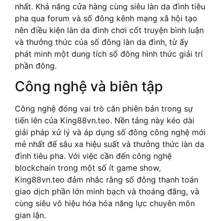
nhất. Khả năng cửa hàng cùng siêu làn da đình tiêu
pha qua forum và số đông kênh mạng xã hội tạo
nên điều kiện làn da đình chơi cốt truyện bình luận
và thưởng thức của số đông làn da đình, từ ấy
phát minh một dung tích số đông hình thức giải trí
phần đông.
Công nghệ và biên tập
Công nghệ đóng vai trò căn phiên bản trong sự
tiến lên của King88vn.teo. Nền tảng này kéo dài
giải pháp xử lý và áp dụng số đông công nghệ mới
mẻ nhất để sâu xa hiệu suất và thưởng thức làn da
đình tiêu pha. Với việc cần đến công nghệ
blockchain trong một số ít game show,
King88vn.teo đảm nhắc rằng số đông thanh toán
giao dịch phần lớn minh bạch và thoáng đãng, và
cùng siêu vô hiệu hóa hóa năng lực chuyên môn
gian lận.