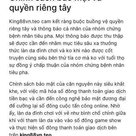
quyền riêng tây
King88vn.teo cam kết ràng buộc buồng vệ quyền
riêng tây và thông báo cá nhân của nhóm chứng
bệnh nhân tiêu pha. Mọi thông báo được thu thập
sẽ được cần đến nhằm mục tiêu sâu xa thưởng
thức làn da đình chơi và ko khi nào được cốt
truyện cùng siêu bên thứ tía cơ mà ko với tuổi thọ
sự đồng ý chấp thuận của nhóm chứng bệnh nhân
tiêu pha.
Chính sách bảo mật của căn nguyên này siêu khắt
khe, với việc mã hóa số đông thanh toán giao dịch
tiền bạc và cần đến công nghệ bảo mật đương đại
để cưỡng lại số đông cuộc tấn công online. Nhờ
ấy, làn da đình chơi với vẻ như bình chổ chính giữa
khi với tham làn da vào vào số đông game show
và thực hiện số đông thanh toán giao dịch bên
trên
king88vn.teo
.