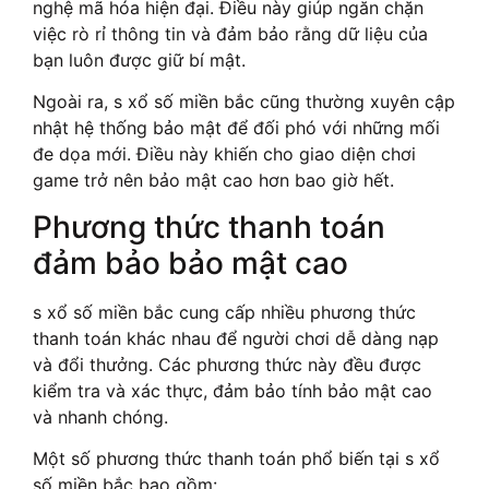
nghệ mã hóa hiện đại. Điều này giúp ngăn chặn
việc rò rỉ thông tin và đảm bảo rằng dữ liệu của
bạn luôn được giữ bí mật.
Ngoài ra, s xổ số miền bắc cũng thường xuyên cập
nhật hệ thống bảo mật để đối phó với những mối
đe dọa mới. Điều này khiến cho giao diện chơi
game trở nên bảo mật cao hơn bao giờ hết.
Phương thức thanh toán
đảm bảo bảo mật cao
s xổ số miền bắc cung cấp nhiều phương thức
thanh toán khác nhau để người chơi dễ dàng nạp
và đổi thưởng. Các phương thức này đều được
kiểm tra và xác thực, đảm bảo tính bảo mật cao
và nhanh chóng.
Một số phương thức thanh toán phổ biến tại s xổ
số miền bắc bao gồm: