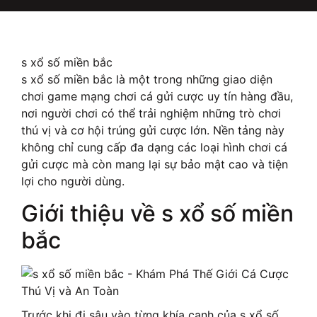
s xổ số miền bắc
s xổ số miền bắc là một trong những giao diện
chơi game mạng chơi cá gửi cược uy tín hàng đầu,
nơi người chơi có thể trải nghiệm những trò chơi
thú vị và cơ hội trúng gửi cược lớn. Nền tảng này
không chỉ cung cấp đa dạng các loại hình chơi cá
gửi cược mà còn mang lại sự bảo mật cao và tiện
lợi cho người dùng.
Giới thiệu về s xổ số miền
bắc
Trước khi đi sâu vào từng khía cạnh của s xổ số