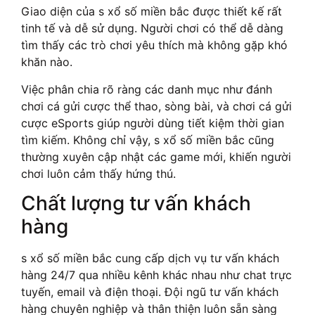
Giao diện của s xổ số miền bắc được thiết kế rất
tinh tế và dễ sử dụng. Người chơi có thể dễ dàng
tìm thấy các trò chơi yêu thích mà không gặp khó
khăn nào.
Việc phân chia rõ ràng các danh mục như đánh
chơi cá gửi cược thể thao, sòng bài, và chơi cá gửi
cược eSports giúp người dùng tiết kiệm thời gian
tìm kiếm. Không chỉ vậy, s xổ số miền bắc cũng
thường xuyên cập nhật các game mới, khiến người
chơi luôn cảm thấy hứng thú.
Chất lượng tư vấn khách
hàng
s xổ số miền bắc cung cấp dịch vụ tư vấn khách
hàng 24/7 qua nhiều kênh khác nhau như chat trực
tuyến, email và điện thoại. Đội ngũ tư vấn khách
hàng chuyên nghiệp và thân thiện luôn sẵn sàng