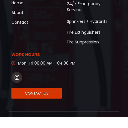
Home
24/7 Emergency
Services
About
Sprinklers / Hydrants
Contact
Fire Extinguishers
Fire Suppression
WORK HOURS
Mon-Fri 08:00 AM - 04:00 PM
CONTACT US
© 2023 -Fire Strikers & Safety Inc. – Created by
Social