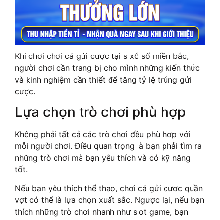
Khi chơi chơi cá gửi cược tại s xổ số miền bắc,
người chơi cần trang bị cho mình những kiến thức
và kinh nghiệm cần thiết để tăng tỷ lệ trúng gửi
cược.
Lựa chọn trò chơi phù hợp
Không phải tất cả các trò chơi đều phù hợp với
mỗi người chơi. Điều quan trọng là bạn phải tìm ra
những trò chơi mà bạn yêu thích và có kỹ năng
tốt.
Nếu bạn yêu thích thể thao, chơi cá gửi cược quần
vợt có thể là lựa chọn xuất sắc. Ngược lại, nếu bạn
thích những trò chơi nhanh như slot game, bạn