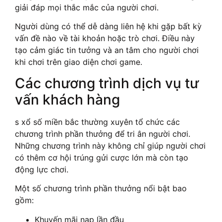
giải đáp mọi thắc mắc của người chơi.
Người dùng có thể dễ dàng liên hệ khi gặp bất kỳ
vấn đề nào về tài khoản hoặc trò chơi. Điều này
tạo cảm giác tin tưởng và an tâm cho người chơi
khi chơi trên giao diện chơi game.
Các chương trình dịch vụ tư
vấn khách hàng
s xổ số miền bắc thường xuyên tổ chức các
chương trình phần thưởng để tri ân người chơi.
Những chương trình này không chỉ giúp người chơi
có thêm cơ hội trúng gửi cược lớn mà còn tạo
động lực chơi.
Một số chương trình phần thưởng nổi bật bao
gồm:
Khuyến mãi nạp lần đầu