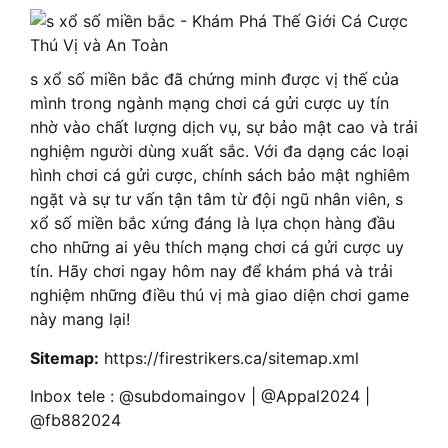
s xổ số miền bắc đã chứng minh được vị thế của
mình trong ngành mạng chơi cá gửi cược uy tín
nhờ vào chất lượng dịch vụ, sự bảo mật cao và trải
nghiệm người dùng xuất sắc. Với đa dạng các loại
hình chơi cá gửi cược, chính sách bảo mật nghiêm
ngặt và sự tư vấn tận tâm từ đội ngũ nhân viên, s
xổ số miền bắc xứng đáng là lựa chọn hàng đầu
cho những ai yêu thích mạng chơi cá gửi cược uy
tín. Hãy chơi ngay hôm nay để khám phá và trải
nghiệm những điều thú vị mà giao diện chơi game
này mang lại!
Sitemap:
https://firestrikers.ca/sitemap.xml
Inbox tele : @subdomaingov | @Appal2024 |
@fb882024