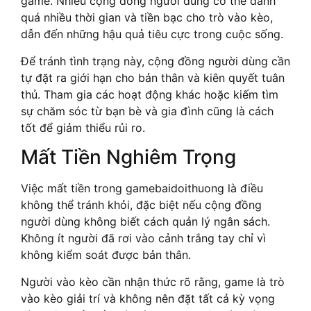
game. Nhiều cộng đồng người dùng có thể dành
quá nhiều thời gian và tiền bạc cho trò vào kèo,
dẫn đến những hậu quả tiêu cực trong cuộc sống.
Để tránh tình trạng này, cộng đồng người dùng cần
tự đặt ra giới hạn cho bản thân và kiên quyết tuân
thủ. Tham gia các hoạt động khác hoặc kiếm tìm
sự chăm sóc từ bạn bè và gia đình cũng là cách
tốt để giảm thiểu rủi ro.
Mất Tiền Nghiêm Trọng
Việc mất tiền trong gamebaidoithuong là điều
không thể tránh khỏi, đặc biệt nếu cộng đồng
người dùng không biết cách quản lý ngân sách.
Không ít người đã rơi vào cảnh trắng tay chỉ vì
không kiểm soát được bản thân.
Người vào kèo cần nhận thức rõ rằng, game là trò
vào kèo giải trí và không nên đặt tất cả kỳ vọng