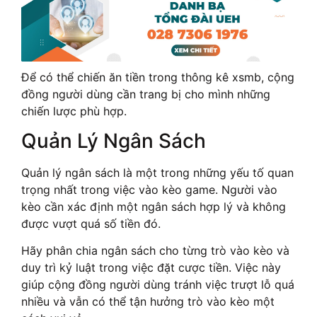
Để có thể chiến ăn tiền trong thông kê xsmb, cộng
đồng người dùng cần trang bị cho mình những
chiến lược phù hợp.
Quản Lý Ngân Sách
Quản lý ngân sách là một trong những yếu tố quan
trọng nhất trong việc vào kèo game. Người vào
kèo cần xác định một ngân sách hợp lý và không
được vượt quá số tiền đó.
Hãy phân chia ngân sách cho từng trò vào kèo và
duy trì kỷ luật trong việc đặt cược tiền. Việc này
giúp cộng đồng người dùng tránh việc trượt lỗ quá
nhiều và vẫn có thể tận hưởng trò vào kèo một