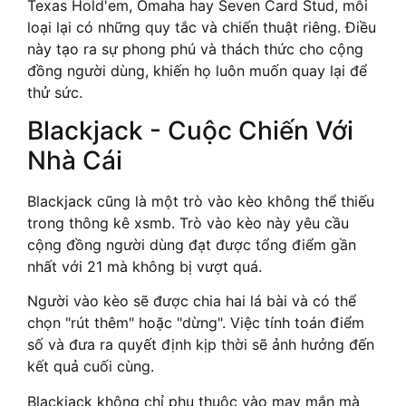
Texas Hold'em, Omaha hay Seven Card Stud, mỗi
loại lại có những quy tắc và chiến thuật riêng. Điều
này tạo ra sự phong phú và thách thức cho cộng
đồng người dùng, khiến họ luôn muốn quay lại để
thử sức.
Blackjack - Cuộc Chiến Với
Nhà Cái
Blackjack cũng là một trò vào kèo không thể thiếu
trong thông kê xsmb. Trò vào kèo này yêu cầu
cộng đồng người dùng đạt được tổng điểm gần
nhất với 21 mà không bị vượt quá.
Người vào kèo sẽ được chia hai lá bài và có thể
chọn "rút thêm" hoặc "dừng". Việc tính toán điểm
số và đưa ra quyết định kịp thời sẽ ảnh hưởng đến
kết quả cuối cùng.
Blackjack không chỉ phụ thuộc vào may mắn mà