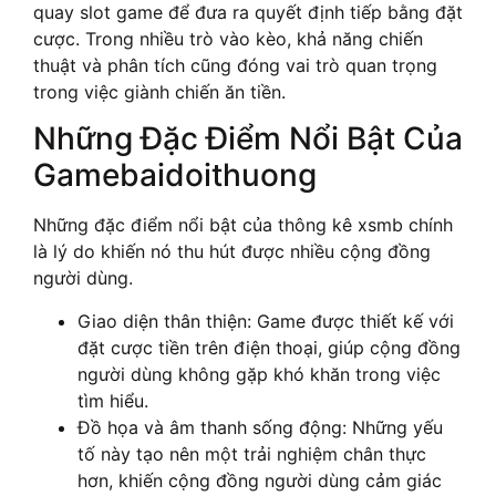
quay slot game để đưa ra quyết định tiếp bằng đặt
cược. Trong nhiều trò vào kèo, khả năng chiến
thuật và phân tích cũng đóng vai trò quan trọng
trong việc giành chiến ăn tiền.
Những Đặc Điểm Nổi Bật Của
Gamebaidoithuong
Những đặc điểm nổi bật của thông kê xsmb chính
là lý do khiến nó thu hút được nhiều cộng đồng
người dùng.
Giao diện thân thiện: Game được thiết kế với
đặt cược tiền trên điện thoại, giúp cộng đồng
người dùng không gặp khó khăn trong việc
tìm hiểu.
Đồ họa và âm thanh sống động: Những yếu
tố này tạo nên một trải nghiệm chân thực
hơn, khiến cộng đồng người dùng cảm giác