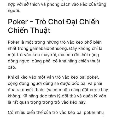
hợp với sở thích và phong cách vào kèo của từng
người.
Poker - Trò Chơi Đại Chiến
Chiến Thuật
Poker là một trong những trò vào kèo phổ biến
nhất trong gamebaidoithuong. Đây không chỉ là
một trò vào kèo may rủi, mà còn đòi hỏi cộng
đồng người dùng phải có khả năng chiến thuật
cao.
Khi đi kèo vào một ván trò vào kèo bài poker,
cộng đồng người dùng sẽ được bốc bài và phải
đưa ra quyết định liệu có muốn nâng đặt cược hay
không. Kỹ năng đọc tâm lý đối thủ và quản lý vốn
là rất quan trọng trong trò vào kèo này.
Có nhiều biến thể của trò vào kèo bài poker như