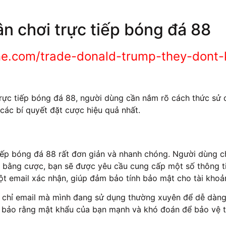
n chơi trực tiếp bóng đá 88
rne.com/trade-donald-trump-they-dont
rực tiếp bóng đá 88, người dùng cần nắm rõ cách thức sử 
 các bí quyết đặt cược hiệu quả nhất.
 tiếp bóng đá 88 rất đơn giản và nhanh chóng. Người dùng ch
 bằng cược, bạn sẽ được yêu cầu cung cấp một số thông tin
ột email xác nhận, giúp đảm bảo tính bảo mật cho tài khoả
a chỉ email mà mình đang sử dụng thường xuyên để dễ dàn
m bảo rằng mật khẩu của bạn mạnh và khó đoán để bảo vệ t