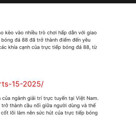
ào kèo vào nhiều trò chơi hấp dẫn với giao
ếp bóng đá 88 đã trở thành điểm đến yêu
các khía cạnh của trực tiếp bóng đá 88, từ
rts-15-2025/
của ngành giải trí trực tuyến tại Việt Nam.
trở thành cầu nối giữa người dùng và thế
cốt lõi làm nên sức hút của trực tiếp bóng