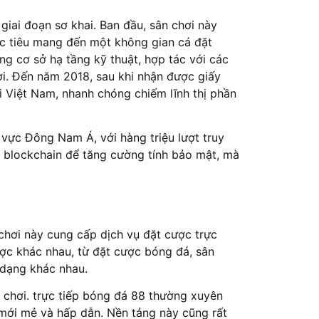
giai đoạn sơ khai. Ban đầu, sân chơi này
c tiêu mang đến một không gian cá đặt
g cơ sở hạ tầng kỹ thuật, hợp tác với các
i. Đến năm 2018, sau khi nhận được giấy
i Việt Nam, nhanh chóng chiếm lĩnh thị phần
vực Đông Nam Á, với hàng triệu lượt truy
ệ blockchain để tăng cường tính bảo mật, mà
chơi này cung cấp dịch vụ đặt cược trực
ược khác nhau, từ đặt cược bóng đá, sân
 dạng khác nhau.
ò chơi. trực tiếp bóng đá 88 thường xuyên
 mới mẻ và hấp dẫn. Nền tảng này cũng rất