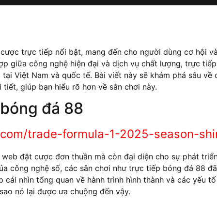
 cược trực tiếp nổi bật, mang đến cho người dùng cơ hội v
ợp giữa công nghệ hiện đại và dịch vụ chất lượng, trực ti
tại Việt Nam và quốc tế. Bài viết này sẽ khám phá sâu về 
tiết, giúp bạn hiểu rõ hơn về sân chơi này.
p bóng đá 88
.com/trade-formula-1-2025-season-shi
 web đặt cược đơn thuần mà còn đại diện cho sự phát triển 
a công nghệ số, các sân chơi như trực tiếp bóng đá 88 đã 
 cái nhìn tổng quan về hành trình hình thành và các yếu tố 
 sao nó lại được ưa chuộng đến vậy.