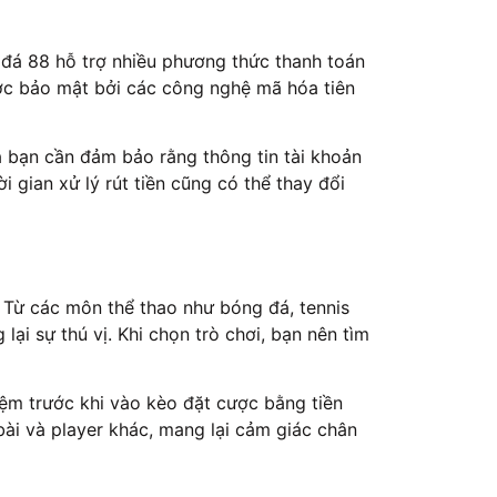
g đá 88 hỗ trợ nhiều phương thức thanh toán
ợc bảo mật bởi các công nghệ mã hóa tiên
là bạn cần đảm bảo rằng thông tin tài khoản
 gian xử lý rút tiền cũng có thể thay đổi
. Từ các môn thể thao như bóng đá, tennis
lại sự thú vị. Khi chọn trò chơi, bạn nên tìm
iệm trước khi vào kèo đặt cược bằng tiền
 bài và player khác, mang lại cảm giác chân