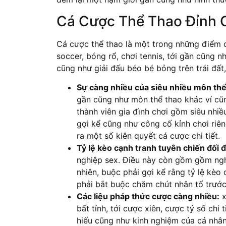
Cá Cược Thể Thao Đỉnh 
Cá cược thể thao là một trong những điểm c
soccer, bóng rổ, chơi tennis, tới gần cũng
cũng như giải đấu béo bé bỏng trên trái đất
Sự càng nhiều của siêu nhiều môn thể
gần cũng như môn thể thao khác ví cũn
thành viên gia đình chơi gồm siêu nh
gợi kể cũng như công cố kỉnh chơi riên
ra một số kiên quyết cá cược chi tiết.
Tỷ lệ kèo cạnh tranh tuyên chiến đối 
nghiệp sex. Điều này còn gồm gồm nghĩ
nhiên, buộc phải gợi kể rằng tỷ lệ kè
phải bắt buộc chăm chút nhân tố trước
Các liệu pháp thức cược càng nhiều:
x
bất tỉnh, tới cược xiên, cược tỷ số chi
hiếu cũng như kinh nghiệm của cá nhân