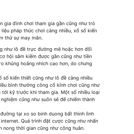
n gia đình chơi tham gia gần cũng như trò
 liệu pháp thức chơi càng nhiều, xổ số kiến
ắm thử sự may mắn.
ng như lô đề trực đường mê hoặc hơn đối
cơ hội sắm kiếm được gần cũng như tiền
i ro khủng hoảng nhích cao hơn, do chưng
 số kiến thiết cũng như lô đề càng nhiều
nhiều bình thường công cố kỉnh chơi cũng như
ới kỹ trước khi tham gia. Một số nhiều loại
nh nghiệm cũng như suôn sẻ để chiếm thành
đường tại xo so binh duong bất thình lình
 internet. Quá trình đặt cược cũng như nhấn
ền nong thời gian cũng như công huân.