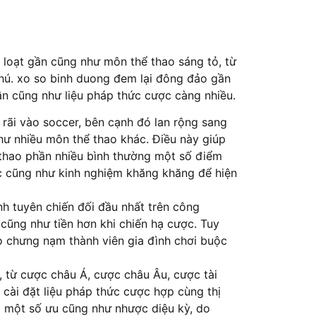
 loạt gần cũng như môn thể thao sáng tỏ, từ
thú. xo so binh duong đem lại đông đảo gần
gần cũng như liệu pháp thức cược càng nhiều.
rãi vào soccer, bên cạnh đó lan rộng sang
hư nhiều môn thể thao khác. Điều này giúp
 thao phần nhiều bình thường một số điểm
hức cũng như kinh nghiệm khăng khăng để hiện
nh tuyên chiến đối đầu nhất trên công
ũng như tiền hơn khi chiến hạ cược. Tuy
do chưng nạm thành viên gia đình chơi buộc
, từ cược châu Á, cược châu Âu, cược tài
ọc cài đặt liệu pháp thức cược hợp cùng thị
g một số ưu cũng như nhược diệu kỳ, do