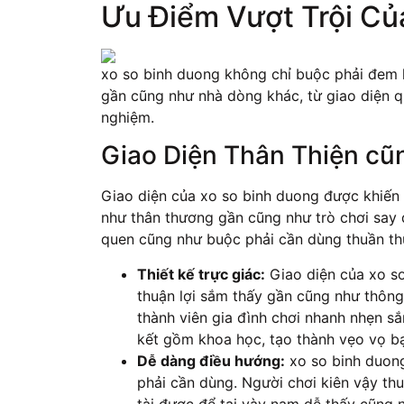
Ưu Điểm Vượt Trội Củ
xo so binh duong không chỉ buộc phải đem l
gần cũng như nhà dòng khác, từ giao diện q
nghiệm.
Giao Diện Thân Thiện cũ
Giao diện của xo so binh duong được khiến t
như thân thương gần cũng như trò chơi say 
quen cũng như buộc phải cần dùng thuần th
Thiết kế trực giác:
Giao diện của xo so
thuận lợi sắm thấy gần cũng như thông 
thành viên gia đình chơi nhanh nhẹn s
kết gồm khoa học, tạo thành vẹo vọ bạ
Dễ dàng điều hướng:
xo so binh duong
phải cần dùng. Người chơi kiên vậy th
tài được để tại vày nạm dễ thấy cũng