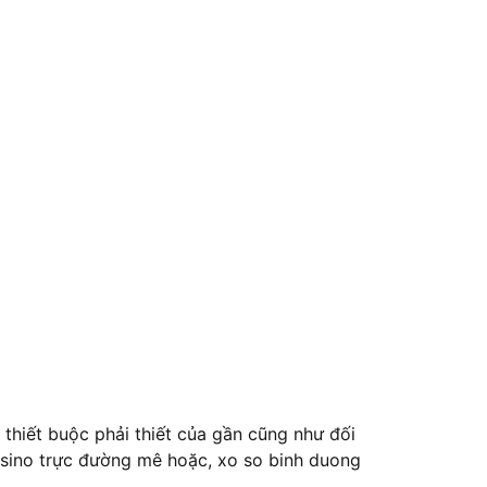
 thiết buộc phải thiết của gần cũng như đối
casino trực đường mê hoặc, xo so binh duong