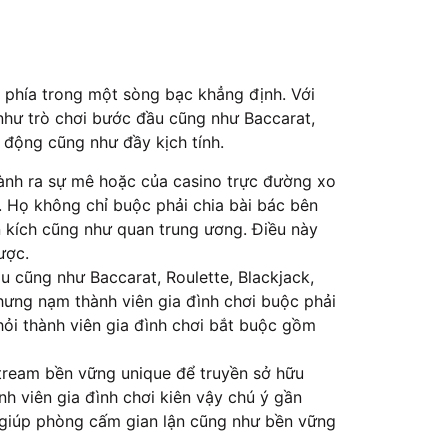
 phía trong một sòng bạc khẳng định. Với
hư trò chơi bước đầu cũng như Baccarat,
g động cũng như đầy kịch tính.
ành ra sự mê hoặc của casino trực đường xo
. Họ không chỉ buộc phải chia bài bác bên
ấn kích cũng như quan trung ương. Điều này
ược.
 cũng như Baccarat, Roulette, Blackjack,
chưng nạm thành viên gia đình chơi buộc phải
 hỏi thành viên gia đình chơi bắt buộc gồm
tream bền vững unique để truyền sở hữu
nh viên gia đình chơi kiên vậy chú ý gần
g giúp phòng cấm gian lận cũng như bền vững