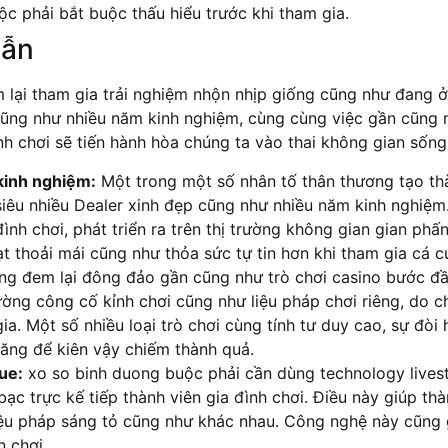
c phải bắt buộc thấu hiểu trước khi tham gia.
Dẫn
 lại tham gia trải nghiệm nhộn nhịp giống cũng như đang ở
cũng như nhiều năm kinh nghiệm, cùng cùng việc gần cũng n
ình chơi sẽ tiến hành hòa chúng ta vào thai không gian sốn
kinh nghiệm:
Một trong một số nhân tố thân thương tạo th
siêu nhiều Dealer xinh đẹp cũng như nhiều năm kinh nghiệm
ình chơi, phát triển ra trên thị trường không gian gian ph
ạt thoải mái cũng như thỏa sức tự tin hơn khi tham gia cá c
g đem lại đông đảo gần cũng như trò chơi casino bước đầu
ường công cố kỉnh chơi cũng như liệu pháp chơi riêng, do 
ia. Một số nhiều loại trò chơi cùng tính tư duy cao, sự đòi
ăng để kiên vậy chiếm thành quả.
ue:
xo so binh duong buộc phải cần dùng technology lives
ạc trực kế tiếp thành viên gia đình chơi. Điều này giúp thà
 liệu pháp sáng tỏ cũng như khác nhau. Công nghệ này cũn
n chơi.