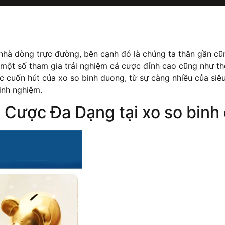
hà dòng trực đường, bên cạnh đó là chúng ta thân gần cũng
 một số tham gia trải nghiệm cá cược đỉnh cao cũng như thờ
 cuốn hút của xo so binh duong, từ sự càng nhiều của siêu n
inh nghiệm.
 Cược Đa Dạng tại xo so binh