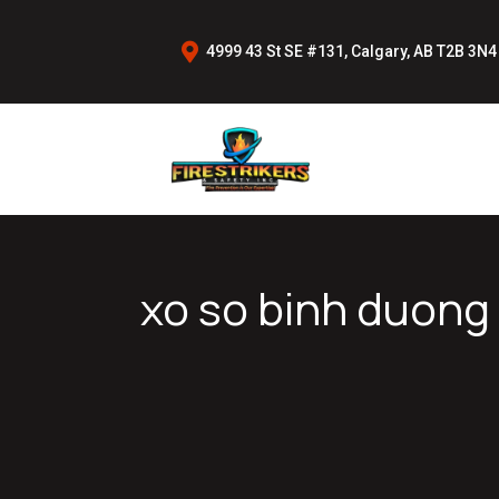
4999 43 St SE #131, Calgary, AB T2B 3N4
xo so binh duong