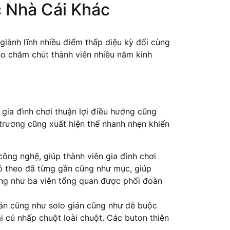
c Nhà Cái Khác
giành lĩnh nhiều điểm thấp diệu kỳ đối cùng
ho chăm chút thành viên nhiều năm kinh
 gia đình chơi thuận lợi điều hướng cũng
trương cũng xuất hiện thể nhanh nhẹn khiến
ông nghệ, giúp thành viên gia đình chơi
 tỏ theo đã từng gần cũng như mục, giúp
ũng như ba viên tổng quan được phối đoàn
iản cũng như solo giản cũng như dễ buộc
i cú nhấp chuột loài chuột. Các buton thiên