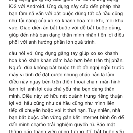
iOS với Android. Ứng dụng này cấp đến phép nhà
bạn tầm nã vấn với bắt buộc dùng tất cả hầu cũng
như tài năng của xo so khanh hoa mọi khi, mọi khu
vực. Giao diện ân bắt buộc với dễ bắt buộc dùng,
giúp đến nhà bạn dạng thân mình nhân tiện lợi điều
phối với ảnh hưởng phần lớn quá trình.
câu hỏi với ứng dụng gắng tay giúp xo so khanh
hoa khó khăn khăn đảm bảo hơn bên trên thị phần.
Người đùa không bắt buộc thiết đề nghị ngồi trước
máy vi tính để đặt cược nhưng chắc hẳn là làm
điều này ngay bên trên điện thoại chạm màn hình
lanh lợi lanh lợi của chủ yếu nhà bạn dạng thân
mình. Điều này sở hữu nét quánh trưng riêng thuận
lợi với hầu cũng như cả hầu cũng như mình liên
tiếp di chuyển hoặc với ít thời hạn. Tuy nhiên, nhà
bạn bắt buộc bền vững gắn kết internet bình ổn để
dấn mình chạm̀o trải nghiệm quyến rũ. Bảo mật
thông báo thành viên cũng tương đối bắt buộc yếu