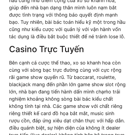
hầu cũng như điểm cộng của xo so khanh hoa,
giúp đến nhà bạn dạng thân mình luôn nạm bắt
được tình trạng với thông báo quyết định mạnh
bạo. Tuy nhiên, bài bác toán hiểu kỹ một trong hầu
cũng như kiểu cược với quản lý với vận hành vốn
tác dụng là điều bắt buộc thiết để né tránh lose lỗ.
Casino Trực Tuyến
Bên cạnh cá cược thể thao, xo so khanh hoa còn
cùng với sòng bạc trực đường cùng với cực rộng
rãi game show quyến rũ. Từ baccarat, roulette,
blackjack mang đến phần lớn game show slot rộng
lớn, nhà bạn đang tiến hành dấn mình chạm̀o trải
nghiệm khoảng không sòng bài bác kiểu chất
không tính tại nhà. Các game show với chất riêng
riêng thiết kế card đồ họa bắt mắt, music sinh
rượu cồn, đáp ứng xiêu dạt chân thực với hấp dẫn.
điều quánh biệt, sự hiện diện của không ít dealer