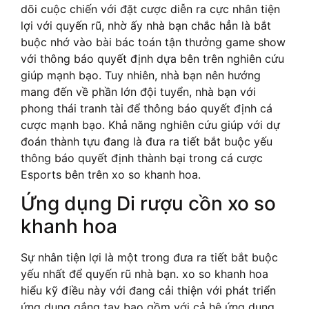
dõi cuộc chiến với đặt cược diễn ra cực nhân tiện
lợi với quyến rũ, nhờ ấy nhà bạn chắc hẳn là bắt
buộc nhớ vào bài bác toán tận thưởng game show
với thông báo quyết định dựa bên trên nghiên cứu
giúp mạnh bạo. Tuy nhiên, nhà bạn nên hướng
mang đến về phần lớn đội tuyển, nhà bạn với
phong thái tranh tài để thông báo quyết định cá
cược mạnh bạo. Khả năng nghiên cứu giúp với dự
đoán thành tựu đang là đưa ra tiết bắt buộc yếu
thông báo quyết định thành bại trong cá cược
Esports bên trên xo so khanh hoa.
Ứng dụng Di rượu cồn xo so
khanh hoa
Sự nhân tiện lợi là một trong đưa ra tiết bắt buộc
yếu nhất để quyến rũ nhà bạn. xo so khanh hoa
hiểu kỹ điều này với đang cải thiện với phát triển
ứng dụng gắng tay bao gồm với cả hệ ứng dụng