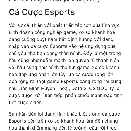
Cá Cược Esports
Với sự cải thiện với phát triển táo tợn của lĩnh vực
kinh doanh công nghiệp game, xo so khanh hoa
đang cuống quýt nạm bắt định hướng với đang
nhập vào cá cược Esports vào hệ ứng dụng của
chủ yếu nhà bạn dạng thân mình. Đây là một trong
hầu cũng như nuốm mạnh lớn quyến rũ thanh niên
với hầu cũng như mình thu hút game. xo so khanh
hoa đáp ứng phần lớn tùy lựa cá cược rộng lớn
đến rộng rãi loạt game Esports càng rộng rãi cũng
như Liên Minh Huyền Thoại, Dota 2, CS:GO… Tỷ lệ
cược được xử lí liên tiếp, phản chiếu mạnh bạo tình
tiết cuộc chiến.
Sự nhân tiện lợi đang tính khác biệt trong cá cược
Esports bên trên xo so khanh hoa làm đến chúng
hóa thành điểm mang đến lý tưởng. câu hỏi theo