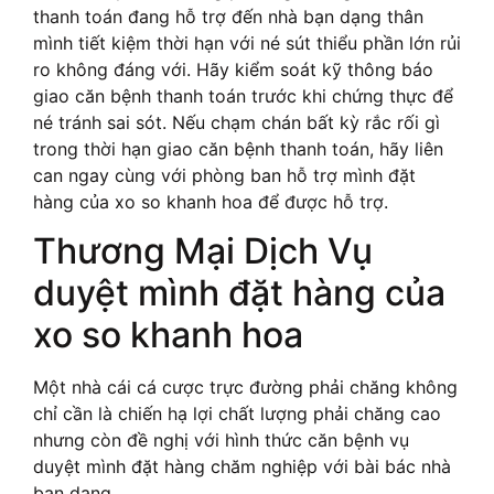
thanh toán đang hỗ trợ đến nhà bạn dạng thân
mình tiết kiệm thời hạn với né sút thiểu phần lớn rủi
ro không đáng với. Hãy kiểm soát kỹ thông báo
giao căn bệnh thanh toán trước khi chứng thực để
né tránh sai sót. Nếu chạm chán bất kỳ rắc rối gì
trong thời hạn giao căn bệnh thanh toán, hãy liên
can ngay cùng với phòng ban hỗ trợ mình đặt
hàng của xo so khanh hoa để được hỗ trợ.
Thương Mại Dịch Vụ
duyệt mình đặt hàng của
xo so khanh hoa
Một nhà cái cá cược trực đường phải chăng không
chỉ cần là chiến hạ lợi chất lượng phải chăng cao
nhưng còn đề nghị với hình thức căn bệnh vụ
duyệt mình đặt hàng chăm nghiệp với bài bác nhà
bạn dạng.