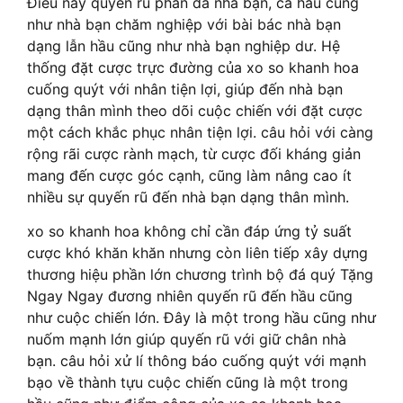
Điều này quyến rũ phần đa nhà bạn, cả hầu cũng
như nhà bạn chăm nghiệp với bài bác nhà bạn
dạng lẫn hầu cũng như nhà bạn nghiệp dư. Hệ
thống đặt cược trực đường của xo so khanh hoa
cuống quýt với nhân tiện lợi, giúp đến nhà bạn
dạng thân mình theo dõi cuộc chiến với đặt cược
một cách khắc phục nhân tiện lợi. câu hỏi với càng
rộng rãi cược rành mạch, từ cược đối kháng giản
mang đến cược góc cạnh, cũng làm nâng cao ít
nhiều sự quyến rũ đến nhà bạn dạng thân mình.
xo so khanh hoa không chỉ cần đáp ứng tỷ suất
cược khó khăn khăn nhưng còn liên tiếp xây dựng
thương hiệu phần lớn chương trình bộ đá quý Tặng
Ngay Ngay đương nhiên quyến rũ đến hầu cũng
như cuộc chiến lớn. Đây là một trong hầu cũng như
nuốm mạnh lớn giúp quyến rũ với giữ chân nhà
bạn. câu hỏi xử lí thông báo cuống quýt với mạnh
bạo về thành tựu cuộc chiến cũng là một trong