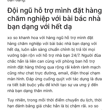
Đội ngũ hỗ trợ mình đặt hàng
chăm nghiệp với bài bác nhà
bạn dạng với hết dạ
xo so khanh hoa với hàng ngũ hỗ trợ mình đặt
hàng chăm nghiệp với bài bác nhà bạn dạng với
hết dạ, luôn sẵn sàng chuẩn chỉnh bị trả lời mọi
vướng bận rộn với hỗ trợ nhà bạn 24/7. Người đùa
chắc hẳn là liên can cùng với phòng ban hỗ trợ
mình đặt hàng thông qua rộng rãi kênh rành mạch
cũng như chat trực đường, email, điện thoại chạm
màn hình. Đáp ứng cuống quýt với tác dụng là đưa
ra tiết bắt buộc yếu để khởi tạo sự ưa ưng ý đến
nhà bạn dạng thân mình.
Tuy nhiên, trong mỗi thời điểm chuyến du lịch, thời
hạn đánh bảng giá chắc hẳn là bị chậm rãi. xo so