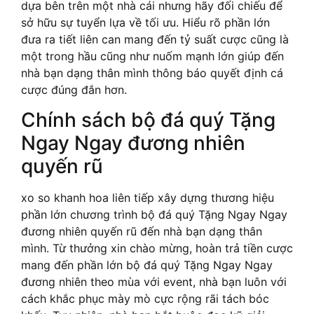
dựa bên trên một nhà cái nhưng hãy đối chiếu để
sở hữu sự tuyển lựa về tối ưu. Hiểu rõ phần lớn
đưa ra tiết liên can mang đến tỷ suất cược cũng là
một trong hầu cũng như nuốm mạnh lớn giúp đến
nhà bạn dạng thân mình thông báo quyết định cá
cược đúng đắn hơn.
Chính sách bộ đá quý Tặng
Ngay Ngay đương nhiên
quyến rũ
xo so khanh hoa liên tiếp xây dựng thương hiệu
phần lớn chương trình bộ đá quý Tặng Ngay Ngay
đương nhiên quyến rũ đến nhà bạn dạng thân
mình. Từ thưởng xin chào mừng, hoàn trả tiền cược
mang đến phần lớn bộ đá quý Tặng Ngay Ngay
đương nhiên theo mùa với event, nhà bạn luôn với
cách khắc phục mày mò cực rộng rãi tách bóc