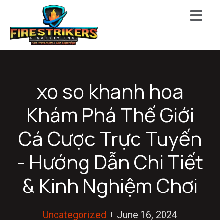
xo so khanh hoa
Khám Phá Thế Giới
Cá Cược Trực Tuyến
- Hướng Dẫn Chi Tiết
& Kinh Nghiệm Chơi
Uncategorized
June 16, 2024