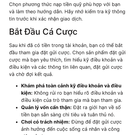
Chọn phương thức nạp tiền quỹ phù hợp với bạn
và làm theo hướng dẫn. Hãy nhớ kiểm tra kỹ thông
tin trước khi xác nhận giao dịch.
Bắt Đầu Cá Cược
Sau khi đã có tiền trong tài khoản, bạn có thể bắt
đầu tham gia đặt gửi cược. Chọn sản phẩm đặt gửi
cược mà bạn yêu thích, tìm hiểu kỹ điều khoản và
điều kiện và các thông tin liên quan, đặt gửi cược
và chờ đợi kết quả.
Khám phá toàn cảnh kỹ điều khoản và điều
kiện:
Không rủi ro bạn hiểu rõ điều khoản và
điều kiện của trò tham gia mà bạn tham gia.
Quản lý vốn cẩn thận:
Đặt ra giới hạn về số
tiền bạn sẵn sàng chi tiêu và tuân thủ nó.
Chơi có trách nhiệm:
Đừng để đặt gửi cược
ảnh hưởng đến cuộc sống cá nhân và công