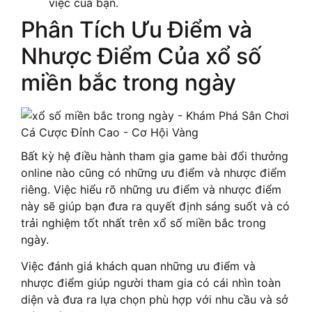
việc của bạn.
Phân Tích Ưu Điểm và
Nhược Điểm Của xổ số
miền bắc trong ngày
Bất kỳ hệ điều hành tham gia game bài đổi thưởng
online nào cũng có những ưu điểm và nhược điểm
riêng. Việc hiểu rõ những ưu điểm và nhược điểm
này sẽ giúp bạn đưa ra quyết định sáng suốt và có
trải nghiệm tốt nhất trên xổ số miền bắc trong
ngày.
Việc đánh giá khách quan những ưu điểm và
nhược điểm giúp người tham gia có cái nhìn toàn
diện và đưa ra lựa chọn phù hợp với nhu cầu và sở