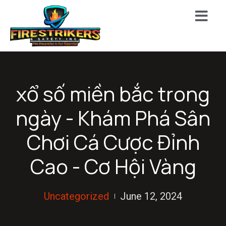
xổ số miền bắc trong
ngày - Khám Phá Sân
Chơi Cá Cược Đỉnh
Cao - Cơ Hội Vàng
Uncategorized
June 12, 2024