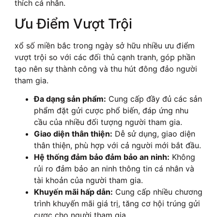
thích cá nhân.
Ưu Điểm Vượt Trội
xổ số miền bắc trong ngày sở hữu nhiều ưu điểm
vượt trội so với các đối thủ cạnh tranh, góp phần
tạo nên sự thành công và thu hút đông đảo người
tham gia.
Đa dạng sản phẩm:
Cung cấp đầy đủ các sản
phẩm đặt gửi cược phổ biến, đáp ứng nhu
cầu của nhiều đối tượng người tham gia.
Giao diện thân thiện:
Dễ sử dụng, giao diện
thân thiện, phù hợp với cả người mới bắt đầu.
Hệ thống đảm bảo đảm bảo an ninh:
Không
rủi ro đảm bảo an ninh thông tin cá nhân và
tài khoản của người tham gia.
Khuyến mãi hấp dẫn:
Cung cấp nhiều chương
trình khuyến mãi giá trị, tăng cơ hội trúng gửi
cược cho người tham gia.