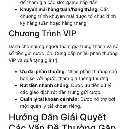
để tham gia các slot game hấp dẫn.
Khuyến mãi hàng tuần/hàng tháng:
Các
chương trình khuyến mãi được tổ chức định
kỳ hàng tuần hoặc hàng tháng.
Chương Trình VIP
Dành cho những người tham gia trung thành và có
số tiền gửi cược lớn. Cung cấp nhiều phần thưởng
VIP và quà tặng giá trị.
Ưu đãi phần thưởng:
Nhận phần thưởng cao
hơn so với người tham gia thông thường.
Rút tiền nhanh chóng:
Được ưu tiên xử lý
các giao dịch rút tiền trúng gửi cược.
Quản lý tài khoản cá nhân:
Được hỗ trợ bởi
một quản lý tài khoản riêng.
Hướng Dẫn Giải Quyết
Các Vấn Đề Thường Gặp