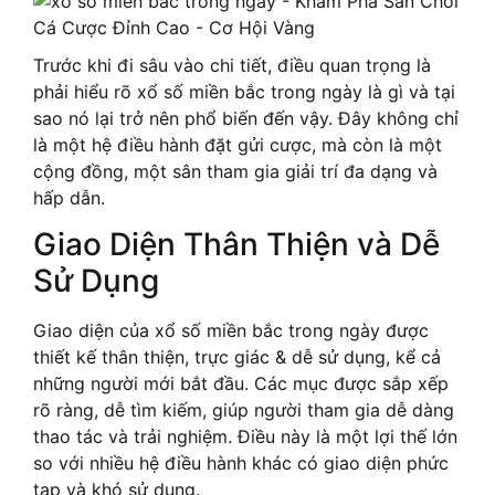
Trước khi đi sâu vào chi tiết, điều quan trọng là
phải hiểu rõ xổ số miền bắc trong ngày là gì và tại
sao nó lại trở nên phổ biến đến vậy. Đây không chỉ
là một hệ điều hành đặt gửi cược, mà còn là một
cộng đồng, một sân tham gia giải trí đa dạng và
hấp dẫn.
Giao Diện Thân Thiện và Dễ
Sử Dụng
Giao diện của xổ số miền bắc trong ngày được
thiết kế thân thiện, trực giác & dễ sử dụng, kể cả
những người mới bắt đầu. Các mục được sắp xếp
rõ ràng, dễ tìm kiếm, giúp người tham gia dễ dàng
thao tác và trải nghiệm. Điều này là một lợi thế lớn
so với nhiều hệ điều hành khác có giao diện phức
tạp và khó sử dụng.