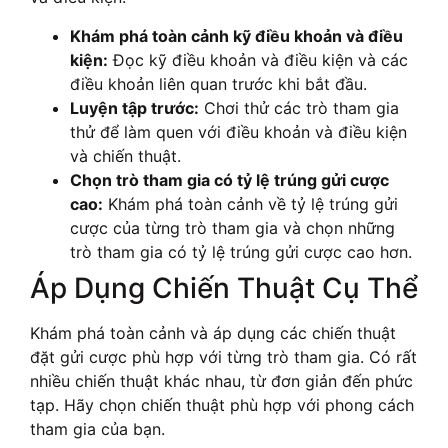
Khám phá toàn cảnh kỹ điều khoản và điều
kiện:
Đọc kỹ điều khoản và điều kiện và các
điều khoản liên quan trước khi bắt đầu.
Luyện tập trước:
Chơi thử các trò tham gia
thử để làm quen với điều khoản và điều kiện
và chiến thuật.
Chọn trò tham gia có tỷ lệ trúng gửi cược
cao:
Khám phá toàn cảnh về tỷ lệ trúng gửi
cược của từng trò tham gia và chọn những
trò tham gia có tỷ lệ trúng gửi cược cao hơn.
Áp Dụng Chiến Thuật Cụ Thể
Khám phá toàn cảnh và áp dụng các chiến thuật
đặt gửi cược phù hợp với từng trò tham gia. Có rất
nhiều chiến thuật khác nhau, từ đơn giản đến phức
tạp. Hãy chọn chiến thuật phù hợp với phong cách
tham gia của bạn.