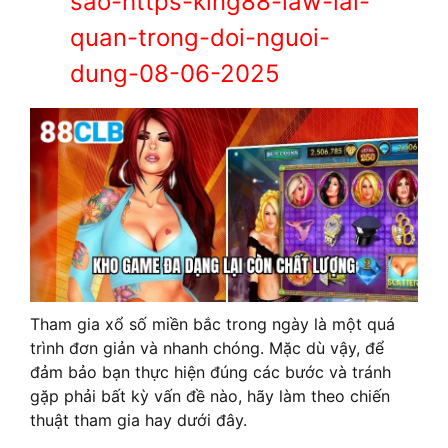
sao-https-king88-law-lai-
quan-trong-doi-nguoi-
dung-08-06-2025
Tham gia xổ số miền bắc trong ngày là một quá
trình đơn giản và nhanh chóng. Mặc dù vậy, để
đảm bảo bạn thực hiện đúng các bước và tránh
gặp phải bất kỳ vấn đề nào, hãy làm theo chiến
thuật tham gia hay dưới đây.