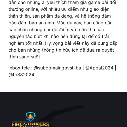
dẫn cho những ai yêu thích tham gia game bài đổi
thưởng online, với nhiều ưu điểm như giao diện
thân thiện, sản phẩm đa dạng, và hệ thống đảm
bảo đảm bảo an ninh. Mặc dù vậy, bạn cũng cần
cân nhắc những nhược điểm và tuân thủ các
nguyên tắc biết khi nào nên dừng lại để có trải
nghiệm tốt nhất. Hy vọng bài viết này đã cung cấp
cho bạn những thông tin hữu ích để đưa ra quyết
định sáng suốt.
Inbox tele : @subdomaingovshiba | @Appal2024 |
@fb882024