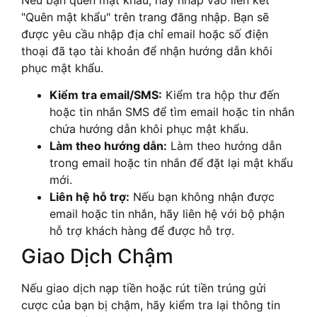
"Quên mật khẩu" trên trang đăng nhập. Bạn sẽ
được yêu cầu nhập địa chỉ email hoặc số điện
thoại đã tạo tài khoản để nhận hướng dẫn khôi
phục mật khẩu.
Kiểm tra email/SMS:
Kiểm tra hộp thư đến
hoặc tin nhắn SMS để tìm email hoặc tin nhắn
chứa hướng dẫn khôi phục mật khẩu.
Làm theo hướng dẫn:
Làm theo hướng dẫn
trong email hoặc tin nhắn để đặt lại mật khẩu
mới.
Liên hệ hỗ trợ:
Nếu bạn không nhận được
email hoặc tin nhắn, hãy liên hệ với bộ phận
hỗ trợ khách hàng để được hỗ trợ.
Giao Dịch Chậm
Nếu giao dịch nạp tiền hoặc rút tiền trúng gửi
cược của bạn bị chậm, hãy kiểm tra lại thông tin