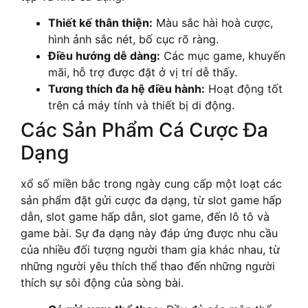
Thiết kế thân thiện:
Màu sắc hài hoà cược,
hình ảnh sắc nét, bố cục rõ ràng.
Điều hướng dễ dàng:
Các mục game, khuyến
mãi, hỗ trợ được đặt ở vị trí dễ thấy.
Tương thích đa hệ điều hành:
Hoạt động tốt
trên cả máy tính và thiết bị di động.
Các Sản Phẩm Cá Cược Đa
Dạng
xổ số miền bắc trong ngày cung cấp một loạt các
sản phẩm đặt gửi cược đa dạng, từ slot game hấp
dẫn, slot game hấp dẫn, slot game, đến lô tô và
game bài. Sự đa dạng này đáp ứng được nhu cầu
của nhiều đối tượng người tham gia khác nhau, từ
những người yêu thích thể thao đến những người
thích sự sôi động của sòng bài.